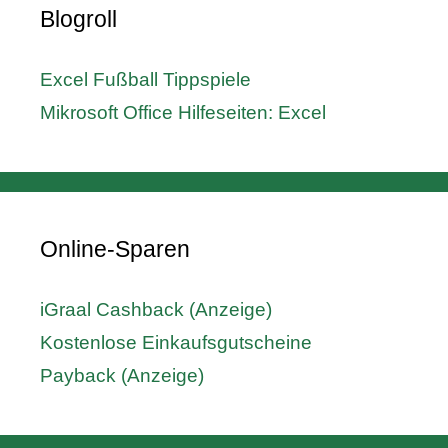
Blogroll
Excel Fußball Tippspiele
Mikrosoft Office Hilfeseiten: Excel
Online-Sparen
iGraal Cashback (Anzeige)
Kostenlose Einkaufsgutscheine
Payback (Anzeige)