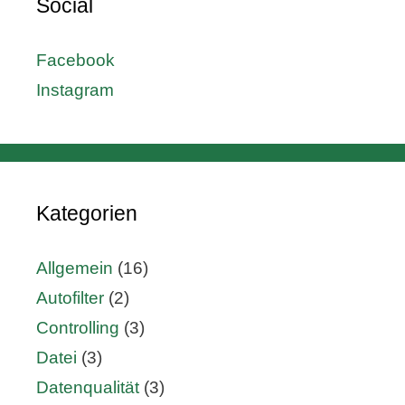
Social
Facebook
Instagram
Kategorien
Allgemein
(16)
Autofilter
(2)
Controlling
(3)
Datei
(3)
Datenqualität
(3)