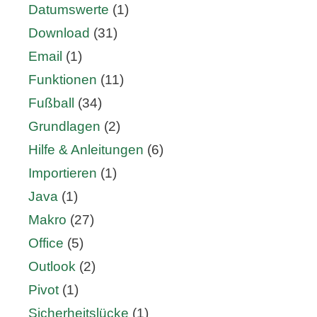
Datumswerte
(1)
Download
(31)
Email
(1)
Funktionen
(11)
Fußball
(34)
Grundlagen
(2)
Hilfe & Anleitungen
(6)
Importieren
(1)
Java
(1)
Makro
(27)
Office
(5)
Outlook
(2)
Pivot
(1)
Sicherheitslücke
(1)