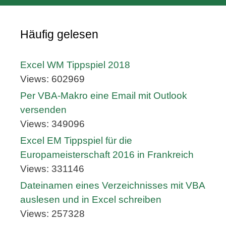
Häufig gelesen
Excel WM Tippspiel 2018
Views: 602969
Per VBA-Makro eine Email mit Outlook
versenden
Views: 349096
Excel EM Tippspiel für die
Europameisterschaft 2016 in Frankreich
Views: 331146
Dateinamen eines Verzeichnisses mit VBA
auslesen und in Excel schreiben
Views: 257328