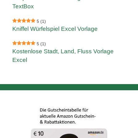
TextBox
5
(1)
Kniffel Würfelspiel Excel Vorlage
5
(1)
Kostenlose Stadt, Land, Fluss Vorlage
Excel