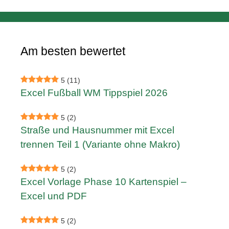
Am besten bewertet
5
(11)
Excel Fußball WM Tippspiel 2026
5
(2)
Straße und Hausnummer mit Excel
trennen Teil 1 (Variante ohne Makro)
5
(2)
Excel Vorlage Phase 10 Kartenspiel –
Excel und PDF
5
(2)