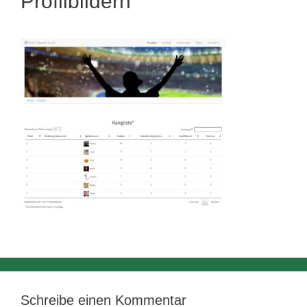
Profilbildern
Schreibe einen Kommentar