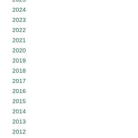
2024
2023
2022
2021
2020
2019
2018
2017
2016
2015
2014
2013
2012