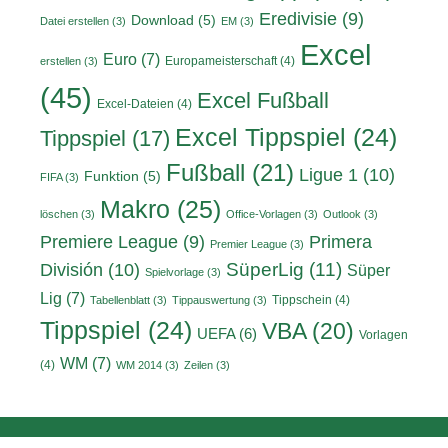
Eredivisie
(9)
Download
(5)
Datei erstellen
(3)
EM
(3)
Excel
Euro
(7)
Europameisterschaft
(4)
erstellen
(3)
(45)
Excel Fußball
Excel-Dateien
(4)
Excel Tippspiel
(24)
Tippspiel
(17)
Fußball
(21)
Ligue 1
(10)
Funktion
(5)
FIFA
(3)
Makro
(25)
löschen
(3)
Office-Vorlagen
(3)
Outlook
(3)
Primera
Premiere League
(9)
Premier League
(3)
División
(10)
SüperLig
(11)
Süper
Spielvorlage
(3)
Lig
(7)
Tippschein
(4)
Tabellenblatt
(3)
Tippauswertung
(3)
Tippspiel
(24)
VBA
(20)
UEFA
(6)
Vorlagen
WM
(7)
(4)
WM 2014
(3)
Zeilen
(3)