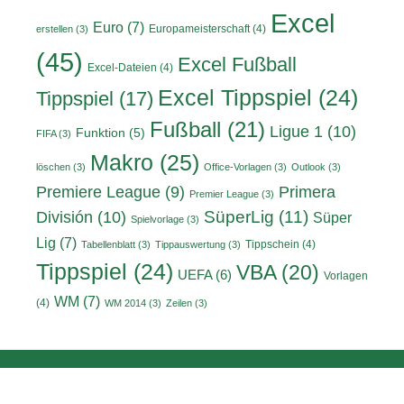
Excel
Euro
(7)
Europameisterschaft
(4)
erstellen
(3)
(45)
Excel Fußball
Excel-Dateien
(4)
Excel Tippspiel
(24)
Tippspiel
(17)
Fußball
(21)
Ligue 1
(10)
Funktion
(5)
FIFA
(3)
Makro
(25)
löschen
(3)
Office-Vorlagen
(3)
Outlook
(3)
Primera
Premiere League
(9)
Premier League
(3)
División
(10)
SüperLig
(11)
Süper
Spielvorlage
(3)
Lig
(7)
Tippschein
(4)
Tabellenblatt
(3)
Tippauswertung
(3)
Tippspiel
(24)
VBA
(20)
UEFA
(6)
Vorlagen
WM
(7)
(4)
WM 2014
(3)
Zeilen
(3)