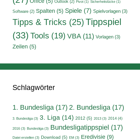
Office
(5)
Outlook
(2)
Pivot
(1)
Sicherheitslücke
(1)
Spiele
(7)
Spalten
(5)
Spielvorlagen
(3)
Software
(2)
Tippspiel
Tipps & Tricks
(25)
(33)
Tools
(19)
VBA
(11)
Vorlagen
(3)
Zeilen
(5)
Schlagwörter
1. Bundesliga
(17)
2. Bundesliga
(17)
3. Liga
(14)
2012
(5)
2014
(4)
3. Bundesliga
(3)
2013
(3)
Bundesligatippspiel
(17)
2016
(3)
Bundesliga
(3)
Eredivisie
(9)
Download
(5)
Datei erstellen
(3)
EM
(3)