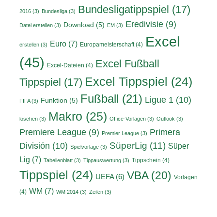
Bundesligatippspiel
(17)
2016
(3)
Bundesliga
(3)
Eredivisie
(9)
Download
(5)
Datei erstellen
(3)
EM
(3)
Excel
Euro
(7)
Europameisterschaft
(4)
erstellen
(3)
(45)
Excel Fußball
Excel-Dateien
(4)
Excel Tippspiel
(24)
Tippspiel
(17)
Fußball
(21)
Ligue 1
(10)
Funktion
(5)
FIFA
(3)
Makro
(25)
löschen
(3)
Office-Vorlagen
(3)
Outlook
(3)
Primera
Premiere League
(9)
Premier League
(3)
División
(10)
SüperLig
(11)
Süper
Spielvorlage
(3)
Lig
(7)
Tippschein
(4)
Tabellenblatt
(3)
Tippauswertung
(3)
Tippspiel
(24)
VBA
(20)
UEFA
(6)
Vorlagen
WM
(7)
(4)
WM 2014
(3)
Zeilen
(3)