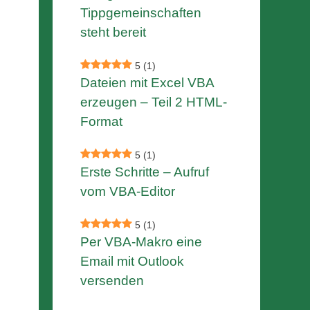
Tippgemeinschaften
steht bereit
5
(1)
Dateien mit Excel VBA
erzeugen – Teil 2 HTML-
Format
5
(1)
Erste Schritte – Aufruf
vom VBA-Editor
5
(1)
Per VBA-Makro eine
Email mit Outlook
versenden