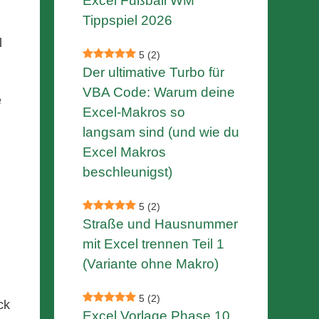
Excel Fußball WM
Tippspiel 2026
l
5
(2)
Der ultimative Turbo für
VBA Code: Warum deine
e
Excel-Makros so
langsam sind (und wie du
Excel Makros
beschleunigst)
5
(2)
Straße und Hausnummer
mit Excel trennen Teil 1
(Variante ohne Makro)
5
(2)
ck
Excel Vorlage Phase 10