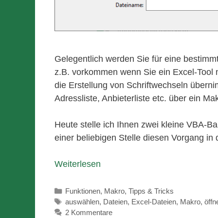
Gelegentlich werden Sie für eine bestim
z.B. vorkommen wenn Sie ein Excel-Tool 
die Erstellung von Schriftwechseln überni
Adressliste, Anbieterliste etc. über ein M
Heute stelle ich Ihnen zwei kleine VBA-B
einer beliebigen Stelle diesen Vorgang in 
Weiterlesen
Kategorien
Funktionen
,
Makro
,
Tipps & Tricks
Schlagwörter
auswählen
,
Dateien
,
Excel-Dateien
,
Makro
,
öffn
2 Kommentare