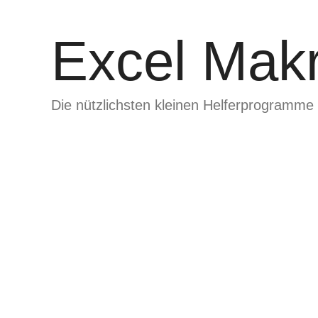
Zum
Inhalt
Excel Makr
springen
Die nützlichsten kleinen Helferprogramme 