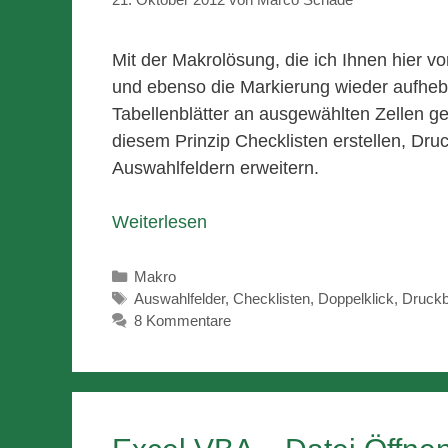
Mit der Makrolösung, die ich Ihnen hier v
und ebenso die Markierung wieder aufhebe
Tabellenblätter an ausgewählten Zellen g
diesem Prinzip Checklisten erstellen, Dru
Auswahlfeldern erweitern.
Weiterlesen
Kategorien
Makro
Schlagwörter
Auswahlfelder
,
Checklisten
,
Doppelklick
,
Druckb
8 Kommentare