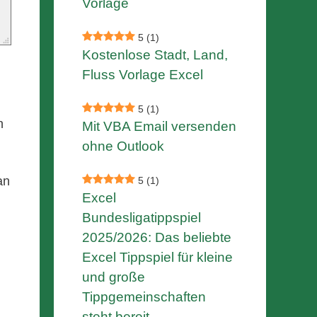
Vorlage
5
(1)
Kostenlose Stadt, Land,
Fluss Vorlage Excel
5
(1)
n
Mit VBA Email versenden
ohne Outlook
an
5
(1)
Excel
Bundesligatippspiel
2025/2026: Das beliebte
Excel Tippspiel für kleine
und große
Tippgemeinschaften
steht bereit