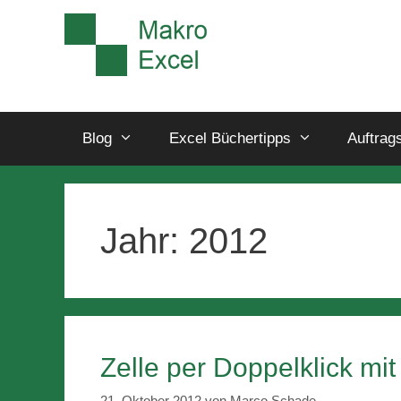
Blog
Excel Büchertipps
Auftrag
Jahr:
2012
Zelle per Doppelklick mi
21. Oktober 2012
von
Marco Schade