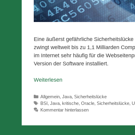
Eine äußerst gefährliche Sicherheitslück
zwingt weltweit bis zu 1,1 Milliarden Com
im Internet sehr häufig für die Webseite
Version der Software installiert.
Weiterlesen
Kategorien
Allgemein
,
Java
,
Sicherheitslücke
Schlagwörter
BSI
,
Java
,
kritische
,
Oracle
,
Sicherheitslücke
,
U
Kommentar hinterlassen