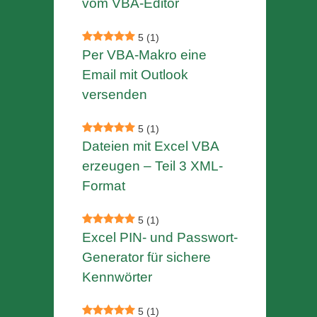
vom VBA-Editor
5
(1)
Per VBA-Makro eine
Email mit Outlook
versenden
5
(1)
Dateien mit Excel VBA
erzeugen – Teil 3 XML-
Format
5
(1)
Excel PIN- und Passwort-
Generator für sichere
Kennwörter
5
(1)