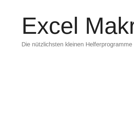
Zum
Inhalt
Excel Makr
springen
Die nützlichsten kleinen Helferprogramme 