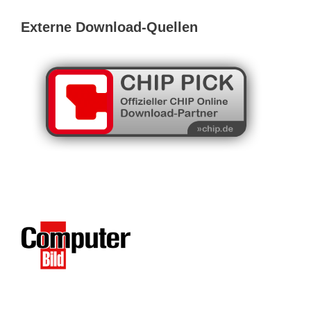
Externe Download-Quellen