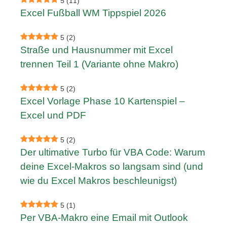
5
(11)
Excel Fußball WM Tippspiel 2026
5
(2)
Straße und Hausnummer mit Excel
trennen Teil 1 (Variante ohne Makro)
5
(2)
Excel Vorlage Phase 10 Kartenspiel –
Excel und PDF
5
(2)
Der ultimative Turbo für VBA Code: Warum
deine Excel-Makros so langsam sind (und
wie du Excel Makros beschleunigst)
5
(1)
Per VBA-Makro eine Email mit Outlook