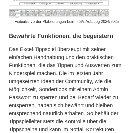
Fieberkurve der Platzierungen beim HSV Aufstieg 2024/2025
Bewährte Funktionen, die begeistern
Das Excel-Tippspiel überzeugt mit seiner
einfachen Handhabung und den praktischen
Funktionen, die das Tippen und Auswerten zum
Kinderspiel machen. Die im letzten Jahr
umgesetzten Ideen der Community, wie die
Möglichkeit, Sondertipps mit einem Admin-
Passwort zu sperren und bei Bedarf wieder zu
entsperren, haben sich bewährt und bleiben
entsprechend natürlich erhalten. So behält der
Tippspielleiter stets die Kontrolle über die
Tippscheine und kann im Notfall Korrekturen