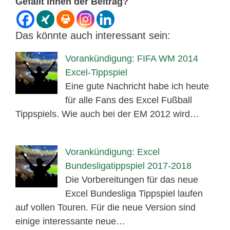
Gefällt Ihnen der Beitrag?
Das könnte auch interessant sein:
Vorankündigung: FIFA WM 2014
Excel-Tippspiel
Eine gute Nachricht habe ich heute
für alle Fans des Excel Fußball
Tippspiels. Wie auch bei der EM 2012 wird…
Vorankündigung: Excel
Bundesligatippspiel 2017-2018
Die Vorbereitungen für das neue
Excel Bundesliga Tippspiel laufen
auf vollen Touren. Für die neue Version sind
einige interessante neue…