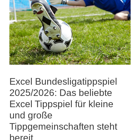
Excel Bundesligatippspiel
2025/2026: Das beliebte
Excel Tippspiel für kleine
und große
Tippgemeinschaften steht
bereit