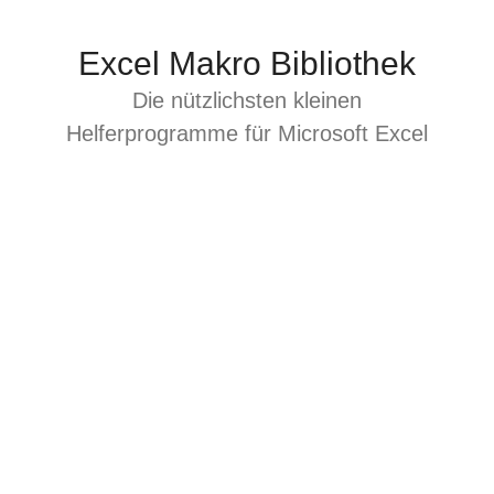
Zum
Inhalt
Excel Makro Bibliothek
springen
Die nützlichsten kleinen
Helferprogramme für Microsoft Excel