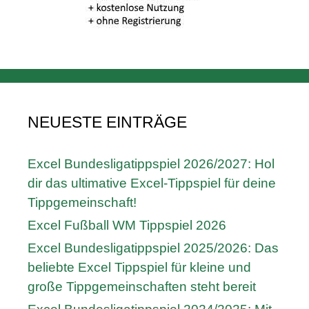
NEUESTE EINTRÄGE
Excel Bundesligatippspiel 2026/2027: Hol
dir das ultimative Excel-Tippspiel für deine
Tippgemeinschaft!
Excel Fußball WM Tippspiel 2026
Excel Bundesligatippspiel 2025/2026: Das
beliebte Excel Tippspiel für kleine und
große Tippgemeinschaften steht bereit