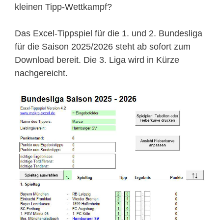
kleinen Tipp-Wettkampf?
Das Excel-Tippspiel für die 1. und 2. Bundesliga
für die Saison 2025/2026 steht ab sofort zum
Download bereit. Die 3. Liga wird in Kürze
nachgereicht.