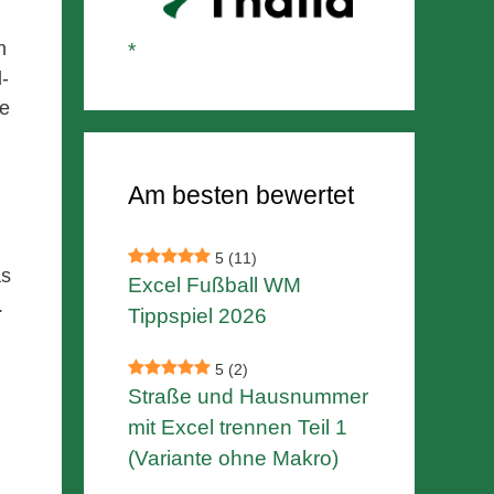
n
-
ne
Am besten bewertet
5
(11)
as
Excel Fußball WM
.
Tippspiel 2026
5
(2)
Straße und Hausnummer
mit Excel trennen Teil 1
(Variante ohne Makro)