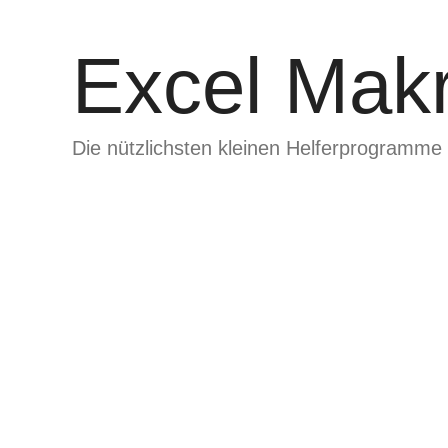
Zum
Inhalt
Excel Makr
springen
Die nützlichsten kleinen Helferprogramme 