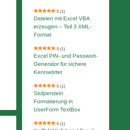
5
(1)
Dateien mit Excel VBA
erzeugen – Teil 3 XML-
Format
5
(1)
Excel PIN- und Passwort-
Generator für sichere
Kennwörter
5
(1)
Stolperstein
Formatierung in
UserForm TextBox
5
(1)