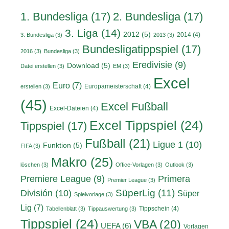
1. Bundesliga
(17)
2. Bundesliga
(17)
3. Liga
(14)
2012
(5)
2014
(4)
3. Bundesliga
(3)
2013
(3)
Bundesligatippspiel
(17)
2016
(3)
Bundesliga
(3)
Eredivisie
(9)
Download
(5)
Datei erstellen
(3)
EM
(3)
Excel
Euro
(7)
Europameisterschaft
(4)
erstellen
(3)
(45)
Excel Fußball
Excel-Dateien
(4)
Excel Tippspiel
(24)
Tippspiel
(17)
Fußball
(21)
Ligue 1
(10)
Funktion
(5)
FIFA
(3)
Makro
(25)
löschen
(3)
Office-Vorlagen
(3)
Outlook
(3)
Primera
Premiere League
(9)
Premier League
(3)
División
(10)
SüperLig
(11)
Süper
Spielvorlage
(3)
Lig
(7)
Tippschein
(4)
Tabellenblatt
(3)
Tippauswertung
(3)
Tippspiel
(24)
VBA
(20)
UEFA
(6)
Vorlagen