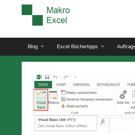
Blog
Excel Büchertipps
Auftrag