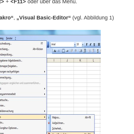
t>
+
<F11>
oder über das Menü.
akro“
,
„Visual Basic-Editor“
(vgl. Abbildung 1)