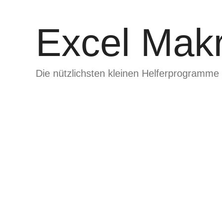
Zum
Inhalt
Excel Makr
springen
Die nützlichsten kleinen Helferprogramme 