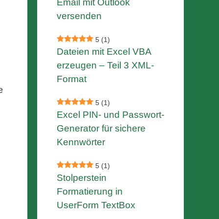
Email mit Outlook
versenden
5
(1)
Dateien mit Excel VBA
erzeugen – Teil 3 XML-
Format
e
5
(1)
Excel PIN- und Passwort-
Generator für sichere
Kennwörter
5
(1)
Stolperstein
Formatierung in
UserForm TextBox