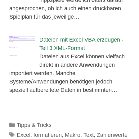
Tippspiele werde ich öfters darauf
angesprochen, ob ich auch einen druckbaren
Spielplan für das jeweilige…
Dateien mit Excel VBA erzeugen -
Teil 3 XML-Format
Dateien aus Excel können vielfach
direkt in andere Anwendungen
importiert werden. Manche
Systeme/Anwendungen benötigen jedoch
speziell aufbereitete Daten in bestimmten…
Kategorien
Tipps & Tricks
Schlagwörter
Excel
,
formatieren
,
Makro
,
Text
,
Zahlenwerte