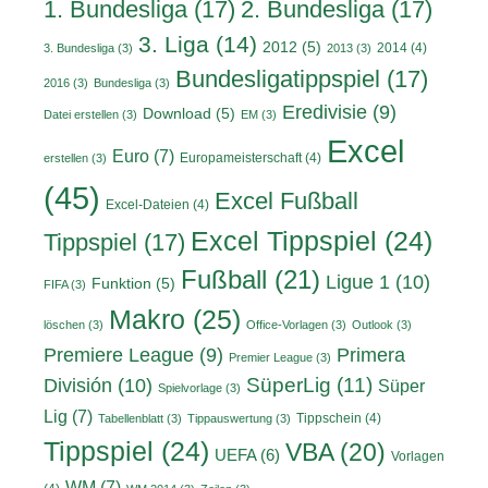
1. Bundesliga
(17)
2. Bundesliga
(17)
3. Liga
(14)
2012
(5)
2014
(4)
3. Bundesliga
(3)
2013
(3)
Bundesligatippspiel
(17)
2016
(3)
Bundesliga
(3)
Eredivisie
(9)
Download
(5)
Datei erstellen
(3)
EM
(3)
Excel
Euro
(7)
Europameisterschaft
(4)
erstellen
(3)
(45)
Excel Fußball
Excel-Dateien
(4)
Excel Tippspiel
(24)
Tippspiel
(17)
Fußball
(21)
Ligue 1
(10)
Funktion
(5)
FIFA
(3)
Makro
(25)
löschen
(3)
Office-Vorlagen
(3)
Outlook
(3)
Primera
Premiere League
(9)
Premier League
(3)
División
(10)
SüperLig
(11)
Süper
Spielvorlage
(3)
Lig
(7)
Tippschein
(4)
Tabellenblatt
(3)
Tippauswertung
(3)
Tippspiel
(24)
VBA
(20)
UEFA
(6)
Vorlagen
WM
(7)