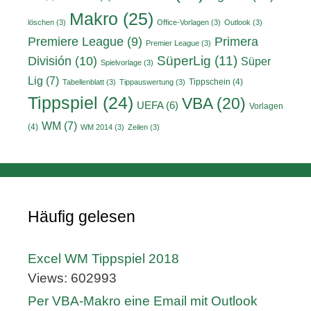
Makro
(25)
löschen
(3)
Office-Vorlagen
(3)
Outlook
(3)
Primera
Premiere League
(9)
Premier League
(3)
División
(10)
SüperLig
(11)
Süper
Spielvorlage
(3)
Lig
(7)
Tippschein
(4)
Tabellenblatt
(3)
Tippauswertung
(3)
Tippspiel
(24)
VBA
(20)
UEFA
(6)
Vorlagen
WM
(7)
(4)
WM 2014
(3)
Zeilen
(3)
Häufig gelesen
Excel WM Tippspiel 2018
Views: 602993
Per VBA-Makro eine Email mit Outlook