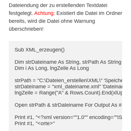
Dateiendung der zu erstellenden Textdatei
festgelegt.
Achtung:
Existiert die Datei im Ordner
bereits, wird die Datei ohne Warnung
überschrieben!
Sub XML_erzeugen()

Dim strDateiname As String, strPath As String

Dim i As Long, lngZeile As Long

strPath = "C:\Dateien_erstellen\XML\" 'Speicherpf
strDateiname = "xml_dateiname.xml" 'Dateinamen 
lngZeile = Range("A" & Rows.Count).End(xlUp).R
Open strPath & strDateiname For Output As #1

Print #1, "<?xml version=""1.0"" encoding=""ISO-8
Print #1, "<orte>"
