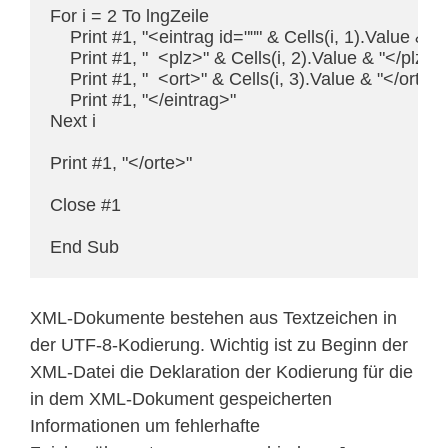
For i = 2 To lngZeile

    Print #1, "<eintrag id=""" & Cells(i, 1).Value & """
    Print #1, "  <plz>" & Cells(i, 2).Value & "</plz>"

    Print #1, "  <ort>" & Cells(i, 3).Value & "</ort>"

    Print #1, "</eintrag>"

Next i

Print #1, "</orte>"

Close #1

End Sub
XML-Dokumente bestehen aus Textzeichen in
der UTF-8-Kodierung. Wichtig ist zu Beginn der
XML-Datei die Deklaration der Kodierung für die
in dem XML-Dokument gespeicherten
Informationen um fehlerhafte