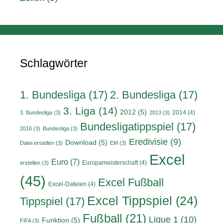
Schlagwörter
1. Bundesliga
(17)
2. Bundesliga
(17)
3. Liga
(14)
2012
(5)
2014
(4)
3. Bundesliga
(3)
2013
(3)
Bundesligatippspiel
(17)
2016
(3)
Bundesliga
(3)
Eredivisie
(9)
Download
(5)
Datei erstellen
(3)
EM
(3)
Excel
Euro
(7)
Europameisterschaft
(4)
erstellen
(3)
(45)
Excel Fußball
Excel-Dateien
(4)
Excel Tippspiel
(24)
Tippspiel
(17)
Fußball
(21)
Ligue 1
(10)
Funktion
(5)
FIFA
(3)