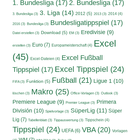
1. Bundesliga
(17)
2. Bundesliga
(17)
3. Liga
(14)
2012
(5)
2014
(4)
3. Bundesliga
(3)
2013
(3)
Bundesligatippspiel
(17)
2016
(3)
Bundesliga
(3)
Eredivisie
(9)
Download
(5)
Datei erstellen
(3)
EM
(3)
Excel
Euro
(7)
Europameisterschaft
(4)
erstellen
(3)
(45)
Excel Fußball
Excel-Dateien
(4)
Excel Tippspiel
(24)
Tippspiel
(17)
Fußball
(21)
Ligue 1
(10)
Funktion
(5)
FIFA
(3)
Makro
(25)
löschen
(3)
Office-Vorlagen
(3)
Outlook
(3)
Primera
Premiere League
(9)
Premier League
(3)
División
(10)
SüperLig
(11)
Süper
Spielvorlage
(3)
Lig
(7)
Tippschein
(4)
Tabellenblatt
(3)
Tippauswertung
(3)
Tippspiel
(24)
VBA
(20)
UEFA
(6)
Vorlagen
WM
(7)