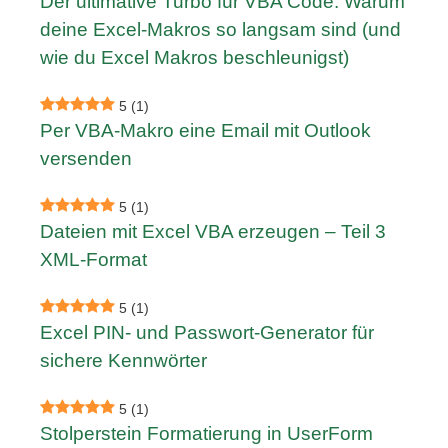
Der ultimative Turbo für VBA Code: Warum
deine Excel-Makros so langsam sind (und
wie du Excel Makros beschleunigst)
5
(1)
Per VBA-Makro eine Email mit Outlook
versenden
5
(1)
Dateien mit Excel VBA erzeugen – Teil 3
XML-Format
5
(1)
Excel PIN- und Passwort-Generator für
sichere Kennwörter
5
(1)
Stolperstein Formatierung in UserForm