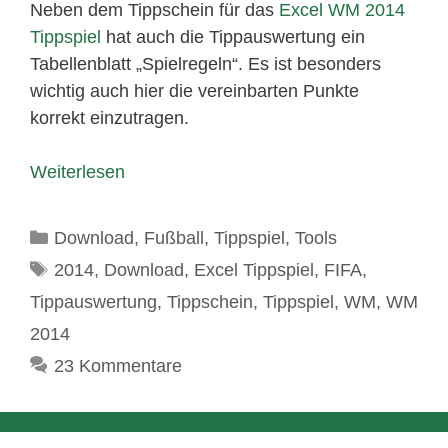
Neben dem Tippschein für das
Excel WM 2014
Tippspiel
hat auch die Tippauswertung ein
Tabellenblatt „Spielregeln“. Es ist besonders
wichtig auch hier die vereinbarten Punkte
korrekt einzutragen.
Weiterlesen
Kategorien
Download
,
Fußball
,
Tippspiel
,
Tools
Schlagwörter
2014
,
Download
,
Excel Tippspiel
,
FIFA
,
Tippauswertung
,
Tippschein
,
Tippspiel
,
WM
,
WM
2014
23 Kommentare