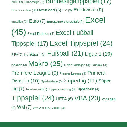
Bundesligatippspiel
(17)
2016
(3)
Bundesliga
(3)
Eredivisie
(9)
Download
(5)
Datei erstellen
(3)
EM
(3)
Excel
Euro
(7)
Europameisterschaft
(4)
erstellen
(3)
(45)
Excel Fußball
Excel-Dateien
(4)
Excel Tippspiel
(24)
Tippspiel
(17)
Fußball
(21)
Ligue 1
(10)
Funktion
(5)
FIFA
(3)
Makro
(25)
löschen
(3)
Office-Vorlagen
(3)
Outlook
(3)
Primera
Premiere League
(9)
Premier League
(3)
División
(10)
SüperLig
(11)
Süper
Spielvorlage
(3)
Lig
(7)
Tippschein
(4)
Tabellenblatt
(3)
Tippauswertung
(3)
Tippspiel
(24)
VBA
(20)
UEFA
(6)
Vorlagen
WM
(7)
(4)
WM 2014
(3)
Zeilen
(3)