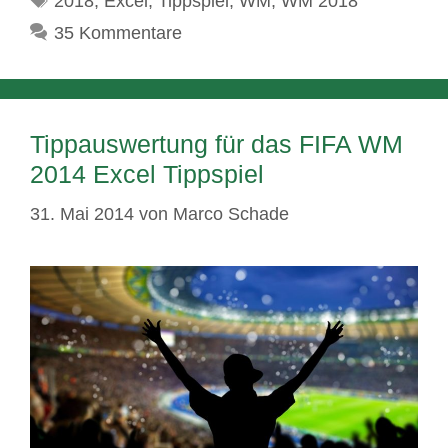
2018
,
Excel
,
Tippspiel
,
WM
,
WM 2018
35 Kommentare
Tippauswertung für das FIFA WM
2014 Excel Tippspiel
31. Mai 2014
von
Marco Schade