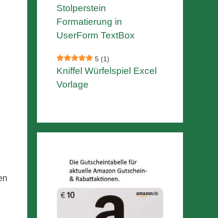
Stolperstein
Formatierung in
UserForm TextBox
5
(1)
Kniffel Würfelspiel Excel
Vorlage
en