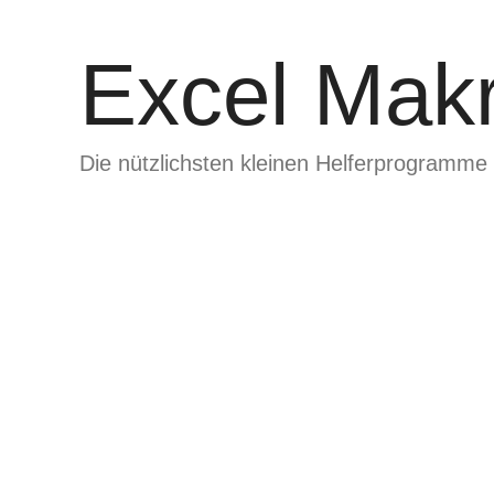
Zum
Inhalt
Excel Makr
springen
Die nützlichsten kleinen Helferprogramme 