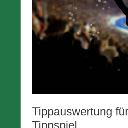
Tippauswertung fü
Tippspiel