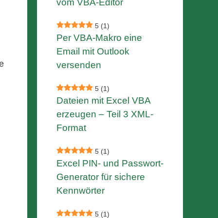
vom VBA-Editor
5
(1)
Per VBA-Makro eine
Email mit Outlook
e
versenden
5
(1)
Dateien mit Excel VBA
erzeugen – Teil 3 XML-
Format
5
(1)
Excel PIN- und Passwort-
Generator für sichere
Kennwörter
5
(1)