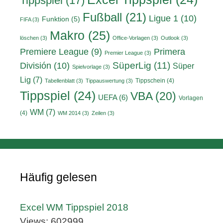
Tippspiel
(17)
Fußball
(21)
Ligue 1
(10)
Funktion
(5)
FIFA
(3)
Makro
(25)
löschen
(3)
Office-Vorlagen
(3)
Outlook
(3)
Primera
Premiere League
(9)
Premier League
(3)
División
(10)
SüperLig
(11)
Süper
Spielvorlage
(3)
Lig
(7)
Tippschein
(4)
Tabellenblatt
(3)
Tippauswertung
(3)
Tippspiel
(24)
VBA
(20)
UEFA
(6)
Vorlagen
WM
(7)
(4)
WM 2014
(3)
Zeilen
(3)
Häufig gelesen
Excel WM Tippspiel 2018
Views: 602999