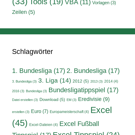
(33)
Tools
(19)
VBA
(11)
Vorlagen
(3)
Zeilen
(5)
Schlagwörter
1. Bundesliga
(17)
2. Bundesliga
(17)
3. Liga
(14)
2012
(5)
2014
(4)
3. Bundesliga
(3)
2013
(3)
Bundesligatippspiel
(17)
2016
(3)
Bundesliga
(3)
Eredivisie
(9)
Download
(5)
Datei erstellen
(3)
EM
(3)
Excel
Euro
(7)
Europameisterschaft
(4)
erstellen
(3)
(45)
Excel Fußball
Excel-Dateien
(4)
Excel Tippspiel
(24)