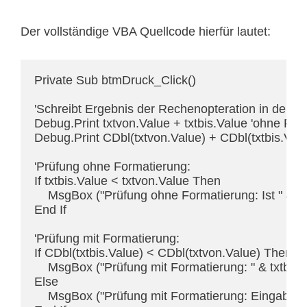
Der vollständige VBA Quellcode hierfür lautet:
Private Sub btmDruck_Click()

'Schreibt Ergebnis der Rechenopteration in den V
Debug.Print txtvon.Value + txtbis.Value 'ohne For
Debug.Print CDbl(txtvon.Value) + CDbl(txtbis.Valu
'Prüfung ohne Formatierung:

If txtbis.Value < txtvon.Value Then

    MsgBox ("Prüfung ohne Formatierung: Ist " & txtb
End If

'Prüfung mit Formatierung:

If CDbl(txtbis.Value) < CDbl(txtvon.Value) Then

    MsgBox ("Prüfung mit Formatierung: " & txtbis.Val
Else

    MsgBox ("Prüfung mit Formatierung: Eingabe kor