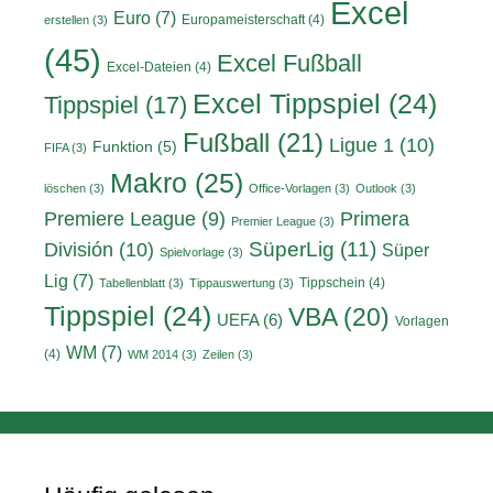
Excel
Euro
(7)
Europameisterschaft
(4)
erstellen
(3)
(45)
Excel Fußball
Excel-Dateien
(4)
Excel Tippspiel
(24)
Tippspiel
(17)
Fußball
(21)
Ligue 1
(10)
Funktion
(5)
FIFA
(3)
Makro
(25)
löschen
(3)
Office-Vorlagen
(3)
Outlook
(3)
Primera
Premiere League
(9)
Premier League
(3)
División
(10)
SüperLig
(11)
Süper
Spielvorlage
(3)
Lig
(7)
Tippschein
(4)
Tabellenblatt
(3)
Tippauswertung
(3)
Tippspiel
(24)
VBA
(20)
UEFA
(6)
Vorlagen
WM
(7)
(4)
WM 2014
(3)
Zeilen
(3)