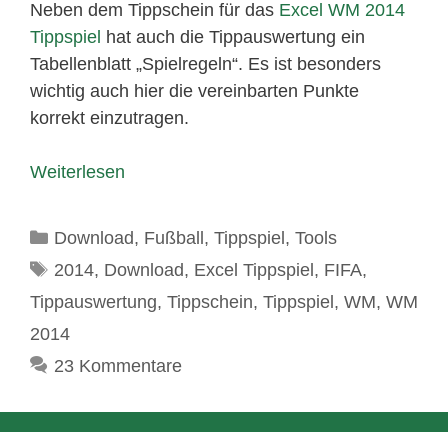
Neben dem Tippschein für das
Excel WM 2014
Tippspiel
hat auch die Tippauswertung ein
Tabellenblatt „Spielregeln“. Es ist besonders
wichtig auch hier die vereinbarten Punkte
korrekt einzutragen.
Weiterlesen
Kategorien
Download
,
Fußball
,
Tippspiel
,
Tools
Schlagwörter
2014
,
Download
,
Excel Tippspiel
,
FIFA
,
Tippauswertung
,
Tippschein
,
Tippspiel
,
WM
,
WM
2014
23 Kommentare