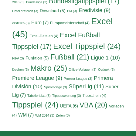
Bundesligatippspiel
(17)
2016
(3)
Bundesliga
(3)
Eredivisie
(9)
Download
(5)
Datei erstellen
(3)
EM
(3)
Excel
Euro
(7)
Europameisterschaft
(4)
erstellen
(3)
(45)
Excel Fußball
Excel-Dateien
(4)
Excel Tippspiel
(24)
Tippspiel
(17)
Fußball
(21)
Ligue 1
(10)
Funktion
(5)
FIFA
(3)
Makro
(25)
löschen
(3)
Office-Vorlagen
(3)
Outlook
(3)
Primera
Premiere League
(9)
Premier League
(3)
División
(10)
SüperLig
(11)
Süper
Spielvorlage
(3)
Lig
(7)
Tippschein
(4)
Tabellenblatt
(3)
Tippauswertung
(3)
Tippspiel
(24)
VBA
(20)
UEFA
(6)
Vorlagen
WM
(7)
(4)
WM 2014
(3)
Zeilen
(3)