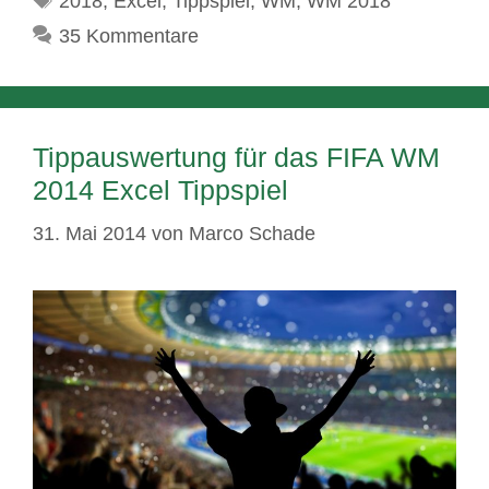
2018
,
Excel
,
Tippspiel
,
WM
,
WM 2018
35 Kommentare
Tippauswertung für das FIFA WM
2014 Excel Tippspiel
31. Mai 2014
von
Marco Schade