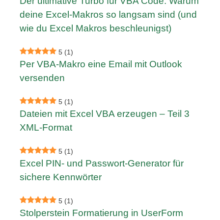
Der ultimative Turbo für VBA Code: Warum
deine Excel-Makros so langsam sind (und
wie du Excel Makros beschleunigst)
5
(1)
Per VBA-Makro eine Email mit Outlook
versenden
5
(1)
Dateien mit Excel VBA erzeugen – Teil 3
XML-Format
5
(1)
Excel PIN- und Passwort-Generator für
sichere Kennwörter
5
(1)
Stolperstein Formatierung in UserForm