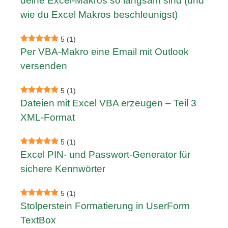
deine Excel-Makros so langsam sind (und
wie du Excel Makros beschleunigst)
5
(1)
Per VBA-Makro eine Email mit Outlook
versenden
5
(1)
Dateien mit Excel VBA erzeugen – Teil 3
XML-Format
5
(1)
Excel PIN- und Passwort-Generator für
sichere Kennwörter
5
(1)
Stolperstein Formatierung in UserForm
TextBox