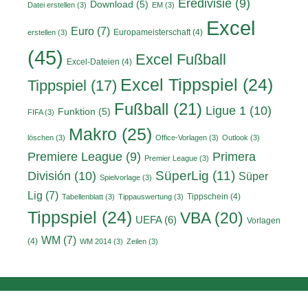
Eredivisie
(9)
Download
(5)
Datei erstellen
(3)
EM
(3)
Excel
Euro
(7)
Europameisterschaft
(4)
erstellen
(3)
(45)
Excel Fußball
Excel-Dateien
(4)
Excel Tippspiel
(24)
Tippspiel
(17)
Fußball
(21)
Ligue 1
(10)
Funktion
(5)
FIFA
(3)
Makro
(25)
löschen
(3)
Office-Vorlagen
(3)
Outlook
(3)
Primera
Premiere League
(9)
Premier League
(3)
División
(10)
SüperLig
(11)
Süper
Spielvorlage
(3)
Lig
(7)
Tippschein
(4)
Tabellenblatt
(3)
Tippauswertung
(3)
Tippspiel
(24)
VBA
(20)
UEFA
(6)
Vorlagen
WM
(7)
(4)
WM 2014
(3)
Zeilen
(3)