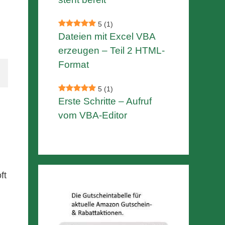
5
(1)
Dateien mit Excel VBA
erzeugen – Teil 2 HTML-
Format
5
(1)
Erste Schritte – Aufruf
vom VBA-Editor
ft