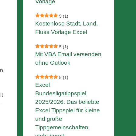
Vorlage
5
(1)
Kostenlose Stadt, Land,
Fluss Vorlage Excel
5
(1)
Mit VBA Email versenden
ohne Outlook
en
5
(1)
Excel
Bundesligatippspiel
lt
2025/2026: Das beliebte
=
Excel Tippspiel für kleine
und große
Tippgemeinschaften
steht bereit