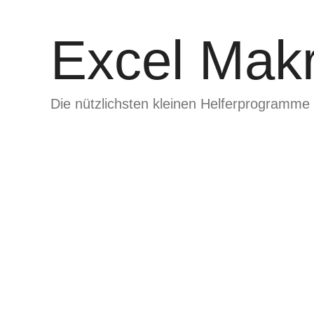
Zum
Inhalt
Excel Makr
springen
Die nützlichsten kleinen Helferprogramme 