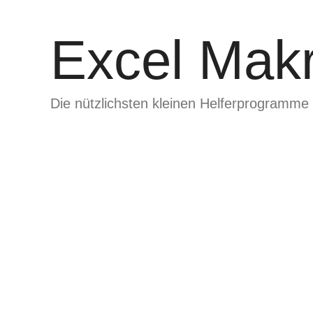
Zum
Inhalt
Excel Makr
springen
Die nützlichsten kleinen Helferprogramme 