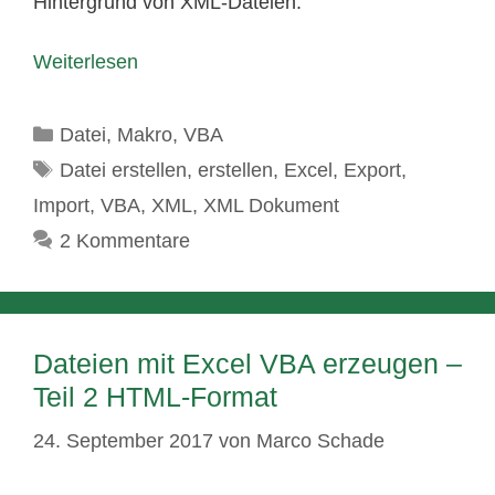
Hintergrund von XML-Dateien.
Weiterlesen
Kategorien
Datei
,
Makro
,
VBA
Schlagwörter
Datei erstellen
,
erstellen
,
Excel
,
Export
,
Import
,
VBA
,
XML
,
XML Dokument
2 Kommentare
Dateien mit Excel VBA erzeugen –
Teil 2 HTML-Format
24. September 2017
von
Marco Schade