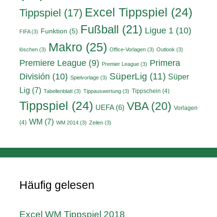
Excel Tippspiel
(24)
Tippspiel
(17)
Fußball
(21)
Ligue 1
(10)
Funktion
(5)
FIFA
(3)
Makro
(25)
löschen
(3)
Office-Vorlagen
(3)
Outlook
(3)
Primera
Premiere League
(9)
Premier League
(3)
División
(10)
SüperLig
(11)
Süper
Spielvorlage
(3)
Lig
(7)
Tippschein
(4)
Tabellenblatt
(3)
Tippauswertung
(3)
Tippspiel
(24)
VBA
(20)
UEFA
(6)
Vorlagen
WM
(7)
(4)
WM 2014
(3)
Zeilen
(3)
Häufig gelesen
Excel WM Tippspiel 2018