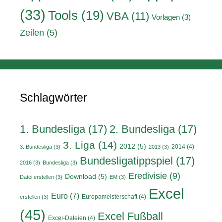
(33)
Tools
(19)
VBA
(11)
Vorlagen
(3)
Zeilen
(5)
Schlagwörter
1. Bundesliga
(17)
2. Bundesliga
(17)
3. Liga
(14)
2012
(5)
2014
(4)
3. Bundesliga
(3)
2013
(3)
Bundesligatippspiel
(17)
2016
(3)
Bundesliga
(3)
Eredivisie
(9)
Download
(5)
Datei erstellen
(3)
EM
(3)
Excel
Euro
(7)
Europameisterschaft
(4)
erstellen
(3)
(45)
Excel Fußball
Excel-Dateien
(4)