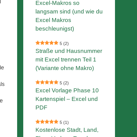
l
Excel-Makros so
langsam sind (und wie du
Excel Makros
beschleunigst)
5
(2)
Straße und Hausnummer
mit Excel trennen Teil 1
le
(Variante ohne Makro)
5
(2)
ls
Excel Vorlage Phase 10
Kartenspiel – Excel und
he
PDF
5
(1)
Kostenlose Stadt, Land,