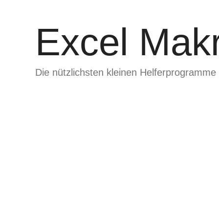
Zum
Inhalt
Excel Makr
springen
Die nützlichsten kleinen Helferprogramme 