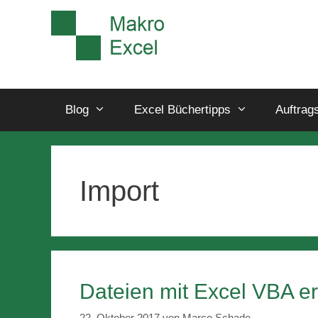
Blog
Excel Büchertipps
Auftrag
Import
Dateien mit Excel VBA e
22. Oktober 2017
von
Marco Schade