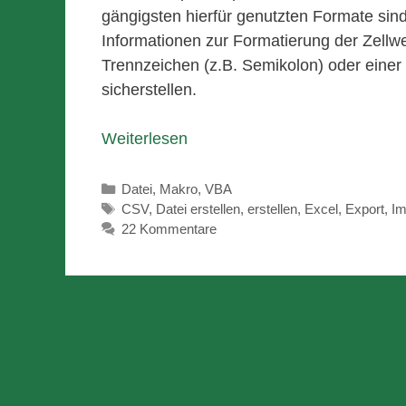
gängigsten hierfür genutzten Formate sin
Informationen zur Formatierung der Zellwe
Trennzeichen (z.B. Semikolon) oder einer
sicherstellen.
Weiterlesen
Kategorien
Datei
,
Makro
,
VBA
Schlagwörter
CSV
,
Datei erstellen
,
erstellen
,
Excel
,
Export
,
Im
22 Kommentare