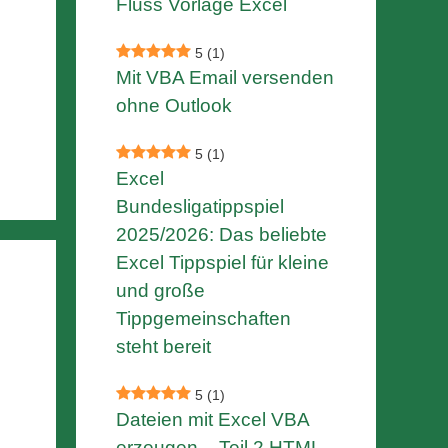
Fluss Vorlage Excel
5
(1)
Mit VBA Email versenden
ohne Outlook
5
(1)
Excel
Bundesligatippspiel
2025/2026: Das beliebte
Excel Tippspiel für kleine
und große
Tippgemeinschaften
steht bereit
5
(1)
Dateien mit Excel VBA
erzeugen – Teil 2 HTML-