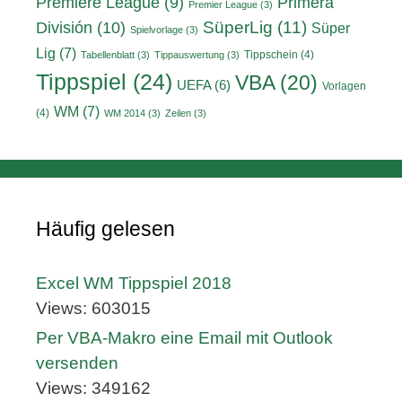
Primera
Premiere League
(9)
Premier League
(3)
División
(10)
SüperLig
(11)
Süper
Spielvorlage
(3)
Lig
(7)
Tippschein
(4)
Tabellenblatt
(3)
Tippauswertung
(3)
Tippspiel
(24)
VBA
(20)
UEFA
(6)
Vorlagen
WM
(7)
(4)
WM 2014
(3)
Zeilen
(3)
Häufig gelesen
Excel WM Tippspiel 2018
Views: 603015
Per VBA-Makro eine Email mit Outlook
versenden
Views: 349162