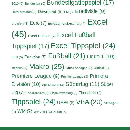
Bundesligatippspiel
(17)
2016
(3)
Bundesliga
(3)
Eredivisie
(9)
Download
(5)
Datei erstellen
(3)
EM
(3)
Excel
Euro
(7)
Europameisterschaft
(4)
erstellen
(3)
(45)
Excel Fußball
Excel-Dateien
(4)
Excel Tippspiel
(24)
Tippspiel
(17)
Fußball
(21)
Ligue 1
(10)
Funktion
(5)
FIFA
(3)
Makro
(25)
löschen
(3)
Office-Vorlagen
(3)
Outlook
(3)
Primera
Premiere League
(9)
Premier League
(3)
División
(10)
SüperLig
(11)
Süper
Spielvorlage
(3)
Lig
(7)
Tippschein
(4)
Tabellenblatt
(3)
Tippauswertung
(3)
Tippspiel
(24)
VBA
(20)
UEFA
(6)
Vorlagen
WM
(7)
(4)
WM 2014
(3)
Zeilen
(3)