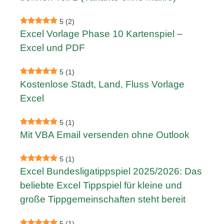
5
(2)
Excel Vorlage Phase 10 Kartenspiel –
Excel und PDF
5
(1)
Kostenlose Stadt, Land, Fluss Vorlage
Excel
5
(1)
Mit VBA Email versenden ohne Outlook
5
(1)
Excel Bundesligatippspiel 2025/2026: Das
beliebte Excel Tippspiel für kleine und
große Tippgemeinschaften steht bereit
5
(1)