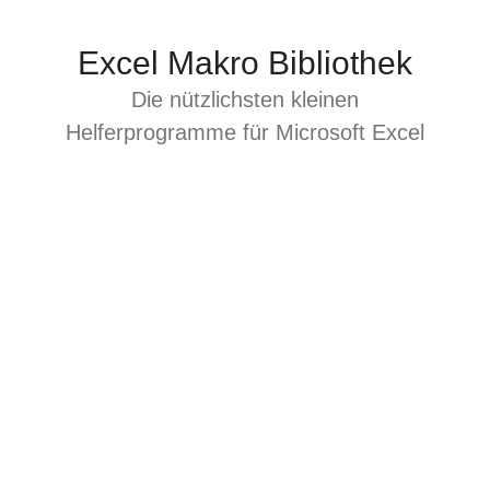
Zum
Inhalt
Excel Makro Bibliothek
springen
Die nützlichsten kleinen
Helferprogramme für Microsoft Excel