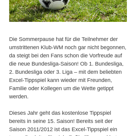
Die Sommerpause hat für die Teilnehmer der
umstrittenen Klub-WM noch gar nicht begonnen,
da steigt bei den Fans schon die Vorfreude auf
die neue Bundesliga-Saison! Ob 1. Bundesliga,
2. Bundesliga oder 3. Liga – mit dem beliebten
Excel-Tippspiel kann wieder mit Freunden,
Familie oder Kollegen um die Wette getippt
werden.
Dieses Jahr geht das kostenlose Tippspiel
bereits in seine 15. Saison! Bereits seit der
Saison 2011/2012 ist das Excel-Tippspiel ein