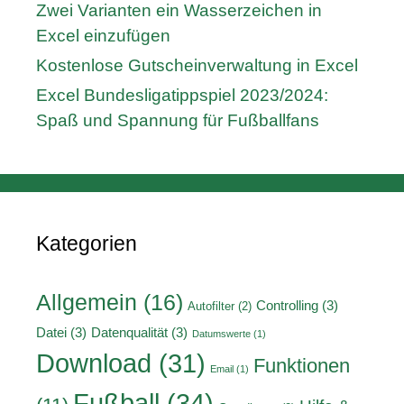
Zwei Varianten ein Wasserzeichen in
Excel einzufügen
Kostenlose Gutscheinverwaltung in Excel
Excel Bundesligatippspiel 2023/2024:
Spaß und Spannung für Fußballfans
Kategorien
Allgemein
(16)
Controlling
(3)
Autofilter
(2)
Datei
(3)
Datenqualität
(3)
Datumswerte
(1)
Download
(31)
Funktionen
Email
(1)
Fußball
(34)