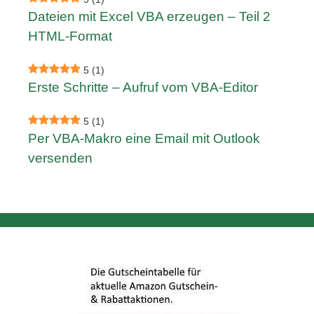
Dateien mit Excel VBA erzeugen – Teil 2
HTML-Format
5
(1)
Erste Schritte – Aufruf vom VBA-Editor
5
(1)
Per VBA-Makro eine Email mit Outlook
versenden