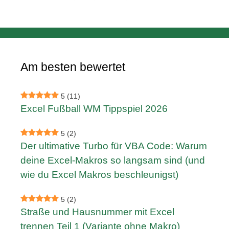
Am besten bewertet
5
(11)
Excel Fußball WM Tippspiel 2026
5
(2)
Der ultimative Turbo für VBA Code: Warum
deine Excel-Makros so langsam sind (und
wie du Excel Makros beschleunigst)
5
(2)
Straße und Hausnummer mit Excel
trennen Teil 1 (Variante ohne Makro)