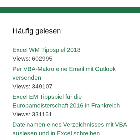
Häufig gelesen
Excel WM Tippspiel 2018
Views: 602995
Per VBA-Makro eine Email mit Outlook
versenden
Views: 349107
Excel EM Tippspiel für die
Europameisterschaft 2016 in Frankreich
Views: 331161
Dateinamen eines Verzeichnisses mit VBA
auslesen und in Excel schreiben