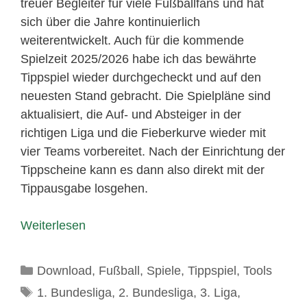
treuer Begleiter für viele Fußballfans und hat
sich über die Jahre kontinuierlich
weiterentwickelt. Auch für die kommende
Spielzeit 2025/2026 habe ich das bewährte
Tippspiel wieder durchgecheckt und auf den
neuesten Stand gebracht. Die Spielpläne sind
aktualisiert, die Auf- und Absteiger in der
richtigen Liga und die Fieberkurve wieder mit
vier Teams vorbereitet. Nach der Einrichtung der
Tippscheine kann es dann also direkt mit der
Tippausgabe losgehen.
Weiterlesen
Kategorien
Download
,
Fußball
,
Spiele
,
Tippspiel
,
Tools
Schlagwörter
1. Bundesliga
,
2. Bundesliga
,
3. Liga
,