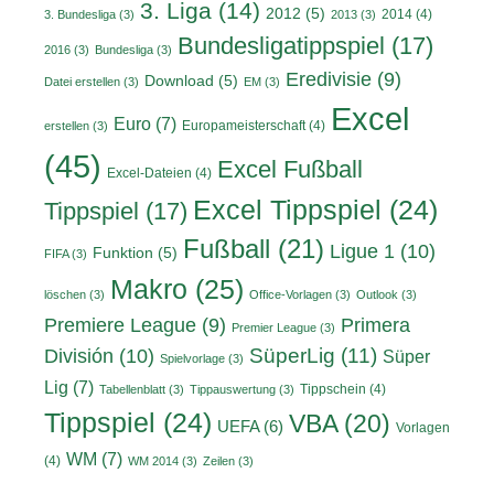
3. Liga
(14)
2012
(5)
2014
(4)
3. Bundesliga
(3)
2013
(3)
Bundesligatippspiel
(17)
2016
(3)
Bundesliga
(3)
Eredivisie
(9)
Download
(5)
Datei erstellen
(3)
EM
(3)
Excel
Euro
(7)
Europameisterschaft
(4)
erstellen
(3)
(45)
Excel Fußball
Excel-Dateien
(4)
Excel Tippspiel
(24)
Tippspiel
(17)
Fußball
(21)
Ligue 1
(10)
Funktion
(5)
FIFA
(3)
Makro
(25)
löschen
(3)
Office-Vorlagen
(3)
Outlook
(3)
Primera
Premiere League
(9)
Premier League
(3)
División
(10)
SüperLig
(11)
Süper
Spielvorlage
(3)
Lig
(7)
Tippschein
(4)
Tabellenblatt
(3)
Tippauswertung
(3)
Tippspiel
(24)
VBA
(20)
UEFA
(6)
Vorlagen
WM
(7)
(4)
WM 2014
(3)
Zeilen
(3)