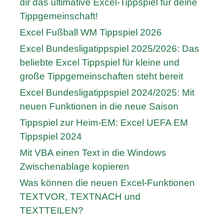
dir das ultimative Excel-Tippspiel für deine
Tippgemeinschaft!
Excel Fußball WM Tippspiel 2026
Excel Bundesligatippspiel 2025/2026: Das
beliebte Excel Tippspiel für kleine und
große Tippgemeinschaften steht bereit
Excel Bundesligatippspiel 2024/2025: Mit
neuen Funktionen in die neue Saison
Tippspiel zur Heim-EM: Excel UEFA EM
Tippspiel 2024
Mit VBA einen Text in die Windows
Zwischenablage kopieren
Was können die neuen Excel-Funktionen
TEXTVOR, TEXTNACH und
TEXTTEILEN?