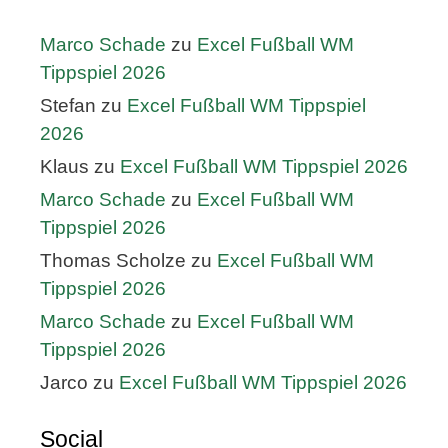
Marco Schade
zu
Excel Fußball WM
Tippspiel 2026
Stefan
zu
Excel Fußball WM Tippspiel
2026
Klaus
zu
Excel Fußball WM Tippspiel 2026
Marco Schade
zu
Excel Fußball WM
Tippspiel 2026
Thomas Scholze
zu
Excel Fußball WM
Tippspiel 2026
Marco Schade
zu
Excel Fußball WM
Tippspiel 2026
Jarco
zu
Excel Fußball WM Tippspiel 2026
Social