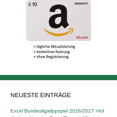
NEUESTE EINTRÄGE
Excel Bundesligatippspiel 2026/2027: Hol