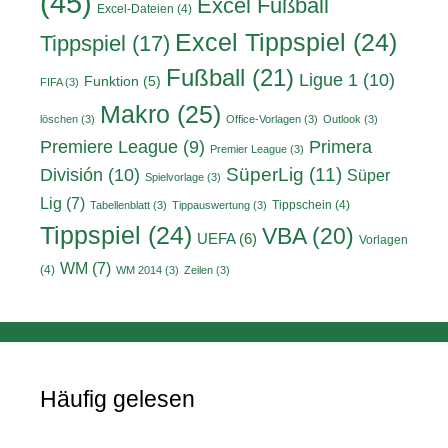
(45)
Excel Fußball
Excel-Dateien
(4)
Excel Tippspiel
(24)
Tippspiel
(17)
Fußball
(21)
Ligue 1
(10)
Funktion
(5)
FIFA
(3)
Makro
(25)
löschen
(3)
Office-Vorlagen
(3)
Outlook
(3)
Primera
Premiere League
(9)
Premier League
(3)
División
(10)
SüperLig
(11)
Süper
Spielvorlage
(3)
Lig
(7)
Tippschein
(4)
Tabellenblatt
(3)
Tippauswertung
(3)
Tippspiel
(24)
VBA
(20)
UEFA
(6)
Vorlagen
WM
(7)
(4)
WM 2014
(3)
Zeilen
(3)
Häufig gelesen