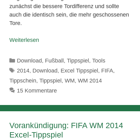
zunächst die bessere Tordifferenz und sollte
auch die identisch sein, die mehr geschossenen
Tore.
Weiterlesen
Kategorien
Download
,
Fußball
,
Tippspiel
,
Tools
Schlagwörter
2014
,
Download
,
Excel Tippspiel
,
FIFA
,
Tippschein
,
Tippspiel
,
WM
,
WM 2014
15 Kommentare
Vorankündigung: FIFA WM 2014
Excel-Tippspiel