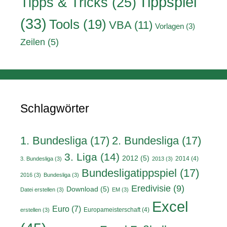
Tippspiel
Tipps & Tricks
(25)
(33)
Tools
(19)
VBA
(11)
Vorlagen
(3)
Zeilen
(5)
Schlagwörter
1. Bundesliga
(17)
2. Bundesliga
(17)
3. Liga
(14)
2012
(5)
2014
(4)
3. Bundesliga
(3)
2013
(3)
Bundesligatippspiel
(17)
2016
(3)
Bundesliga
(3)
Eredivisie
(9)
Download
(5)
Datei erstellen
(3)
EM
(3)
Excel
Euro
(7)
Europameisterschaft
(4)
erstellen
(3)