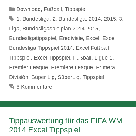
Kategorien
Download
,
Fußball
,
Tippspiel
Schlagwörter
1. Bundesliga
,
2. Bundesliga
,
2014
,
2015
,
3.
Liga
,
Bundesligaspielplan 2014 2015
,
Bundesligatippspiel
,
Eredivisie
,
Excel
,
Excel
Bundesliga Tippspiel 2014
,
Excel Fußball
Tippspiel
,
Excel Tippspiel
,
Fußball
,
Ligue 1
,
Premier League
,
Premiere League
,
Primera
División
,
Süper Lig
,
SüperLig
,
Tippspiel
5 Kommentare
Tippauswertung für das FIFA WM
2014 Excel Tippspiel