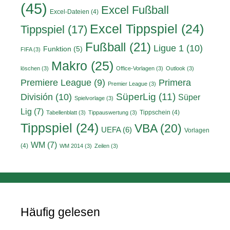
(45)
Excel Fußball
Excel-Dateien
(4)
Excel Tippspiel
(24)
Tippspiel
(17)
Fußball
(21)
Ligue 1
(10)
Funktion
(5)
FIFA
(3)
Makro
(25)
löschen
(3)
Office-Vorlagen
(3)
Outlook
(3)
Primera
Premiere League
(9)
Premier League
(3)
División
(10)
SüperLig
(11)
Süper
Spielvorlage
(3)
Lig
(7)
Tippschein
(4)
Tabellenblatt
(3)
Tippauswertung
(3)
Tippspiel
(24)
VBA
(20)
UEFA
(6)
Vorlagen
WM
(7)
(4)
WM 2014
(3)
Zeilen
(3)
Häufig gelesen