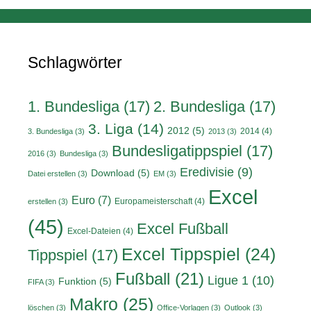
Schlagwörter
1. Bundesliga
(17)
2. Bundesliga
(17)
3. Liga
(14)
2012
(5)
2014
(4)
3. Bundesliga
(3)
2013
(3)
Bundesligatippspiel
(17)
2016
(3)
Bundesliga
(3)
Eredivisie
(9)
Download
(5)
Datei erstellen
(3)
EM
(3)
Excel
Euro
(7)
Europameisterschaft
(4)
erstellen
(3)
(45)
Excel Fußball
Excel-Dateien
(4)
Excel Tippspiel
(24)
Tippspiel
(17)
Fußball
(21)
Ligue 1
(10)
Funktion
(5)
FIFA
(3)
Makro
(25)
löschen
(3)
Office-Vorlagen
(3)
Outlook
(3)