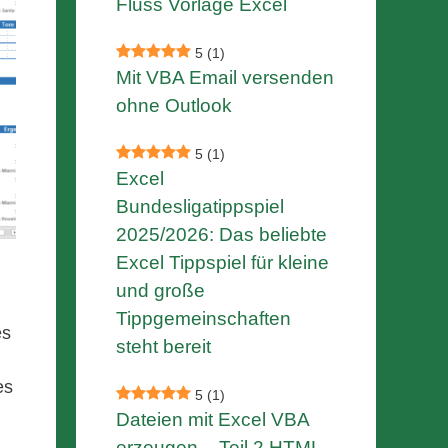
Fluss Vorlage Excel
5
(1)
Mit VBA Email versenden
ohne Outlook
5
(1)
Excel
Bundesligatippspiel
2025/2026: Das beliebte
Excel Tippspiel für kleine
und große
Tippgemeinschaften
es
steht bereit
es
5
(1)
Dateien mit Excel VBA
erzeugen – Teil 2 HTML-