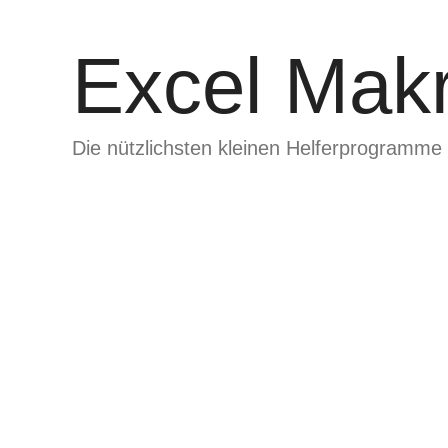
Zum
Inhalt
Excel Makr
springen
Die nützlichsten kleinen Helferprogramme 