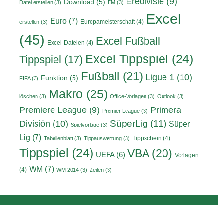
Eredivisie
(9)
Download
(5)
Datei erstellen
(3)
EM
(3)
Excel
Euro
(7)
Europameisterschaft
(4)
erstellen
(3)
(45)
Excel Fußball
Excel-Dateien
(4)
Excel Tippspiel
(24)
Tippspiel
(17)
Fußball
(21)
Ligue 1
(10)
Funktion
(5)
FIFA
(3)
Makro
(25)
löschen
(3)
Office-Vorlagen
(3)
Outlook
(3)
Primera
Premiere League
(9)
Premier League
(3)
División
(10)
SüperLig
(11)
Süper
Spielvorlage
(3)
Lig
(7)
Tippschein
(4)
Tabellenblatt
(3)
Tippauswertung
(3)
Tippspiel
(24)
VBA
(20)
UEFA
(6)
Vorlagen
WM
(7)
(4)
WM 2014
(3)
Zeilen
(3)