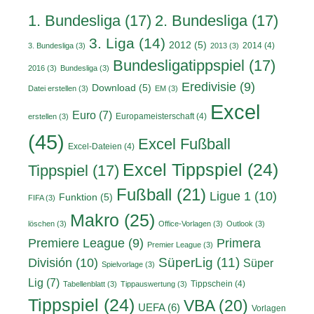
1. Bundesliga
(17)
2. Bundesliga
(17)
3. Liga
(14)
2012
(5)
2014
(4)
3. Bundesliga
(3)
2013
(3)
Bundesligatippspiel
(17)
2016
(3)
Bundesliga
(3)
Eredivisie
(9)
Download
(5)
Datei erstellen
(3)
EM
(3)
Excel
Euro
(7)
Europameisterschaft
(4)
erstellen
(3)
(45)
Excel Fußball
Excel-Dateien
(4)
Excel Tippspiel
(24)
Tippspiel
(17)
Fußball
(21)
Ligue 1
(10)
Funktion
(5)
FIFA
(3)
Makro
(25)
löschen
(3)
Office-Vorlagen
(3)
Outlook
(3)
Primera
Premiere League
(9)
Premier League
(3)
División
(10)
SüperLig
(11)
Süper
Spielvorlage
(3)
Lig
(7)
Tippschein
(4)
Tabellenblatt
(3)
Tippauswertung
(3)
Tippspiel
(24)
VBA
(20)
UEFA
(6)
Vorlagen