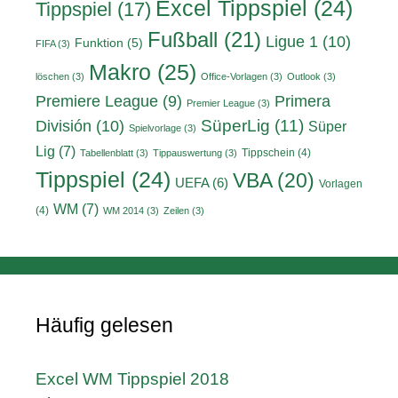
Excel Tippspiel
(24)
Tippspiel
(17)
Fußball
(21)
Ligue 1
(10)
Funktion
(5)
FIFA
(3)
Makro
(25)
löschen
(3)
Office-Vorlagen
(3)
Outlook
(3)
Primera
Premiere League
(9)
Premier League
(3)
División
(10)
SüperLig
(11)
Süper
Spielvorlage
(3)
Lig
(7)
Tippschein
(4)
Tabellenblatt
(3)
Tippauswertung
(3)
Tippspiel
(24)
VBA
(20)
UEFA
(6)
Vorlagen
WM
(7)
(4)
WM 2014
(3)
Zeilen
(3)
Häufig gelesen
Excel WM Tippspiel 2018