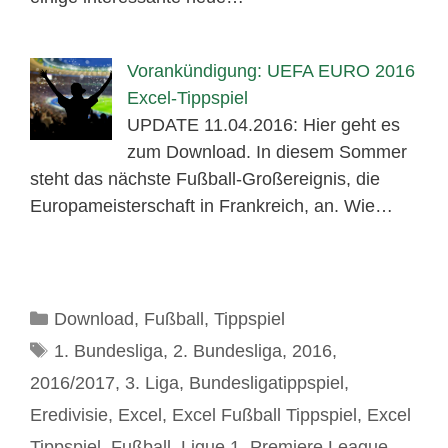
Vorankündigung: UEFA EURO 2016
Excel-Tippspiel
UPDATE 11.04.2016: Hier geht es
zum Download. In diesem Sommer
steht das nächste Fußball-Großereignis, die
Europameisterschaft in Frankreich, an. Wie…
Kategorien
Download
,
Fußball
,
Tippspiel
Schlagwörter
1. Bundesliga
,
2. Bundesliga
,
2016
,
2016/2017
,
3. Liga
,
Bundesligatippspiel
,
Eredivisie
,
Excel
,
Excel Fußball Tippspiel
,
Excel
Tippspiel
,
Fußball
,
Ligue 1
,
Premiere League
,