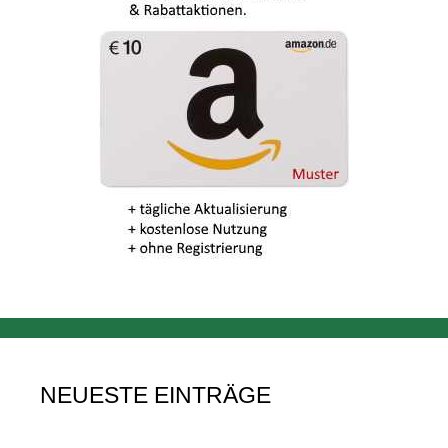
NEUESTE EINTRÄGE