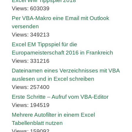
Excel WM Tippspiel 2018
Views: 603039
Per VBA-Makro eine Email mit Outlook
versenden
Views: 349213
Excel EM Tippspiel für die
Europameisterschaft 2016 in Frankreich
Views: 331216
Dateinamen eines Verzeichnisses mit VBA
auslesen und in Excel schreiben
Views: 257400
Erste Schritte – Aufruf vom VBA-Editor
Views: 194519
Mehrere Autofilter in einem Excel
Tabellenblatt nutzen
Views: 159092