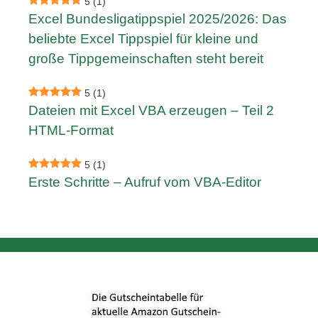
5
(1)
Excel Bundesligatippspiel 2025/2026: Das
beliebte Excel Tippspiel für kleine und
große Tippgemeinschaften steht bereit
5
(1)
Dateien mit Excel VBA erzeugen – Teil 2
HTML-Format
5
(1)
Erste Schritte – Aufruf vom VBA-Editor