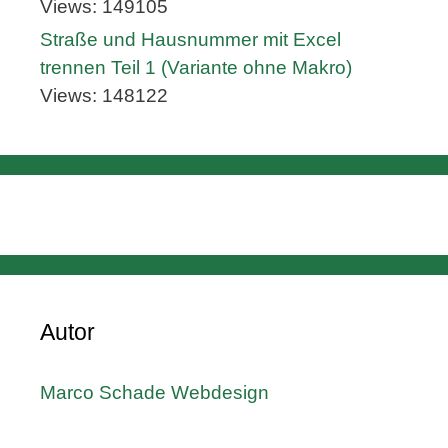
Views: 149105
Straße und Hausnummer mit Excel
trennen Teil 1 (Variante ohne Makro)
Views: 148122
Autor
Marco Schade Webdesign