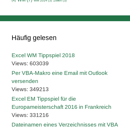
(4)
WM 2014
(3)
Zeilen
(3)
Häufig gelesen
Excel WM Tippspiel 2018
Views: 603039
Per VBA-Makro eine Email mit Outlook
versenden
Views: 349213
Excel EM Tippspiel für die
Europameisterschaft 2016 in Frankreich
Views: 331216
Dateinamen eines Verzeichnisses mit VBA