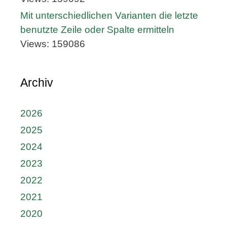
Mit unterschiedlichen Varianten die letzte
benutzte Zeile oder Spalte ermitteln
Views: 159086
Archiv
2026
2025
2024
2023
2022
2021
2020