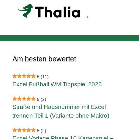
Am besten bewertet
5
(11)
Excel Fußball WM Tippspiel 2026
5
(2)
Straße und Hausnummer mit Excel
trennen Teil 1 (Variante ohne Makro)
5
(2)
Excel Vorlage Phase 10 Kartenspiel –