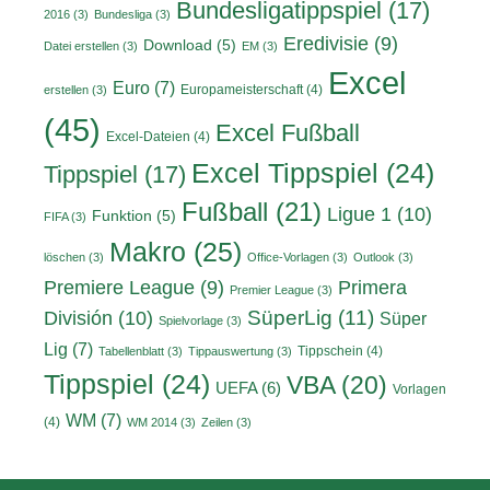
Bundesligatippspiel
(17)
2016
(3)
Bundesliga
(3)
Eredivisie
(9)
Download
(5)
Datei erstellen
(3)
EM
(3)
Excel
Euro
(7)
Europameisterschaft
(4)
erstellen
(3)
(45)
Excel Fußball
Excel-Dateien
(4)
Excel Tippspiel
(24)
Tippspiel
(17)
Fußball
(21)
Ligue 1
(10)
Funktion
(5)
FIFA
(3)
Makro
(25)
löschen
(3)
Office-Vorlagen
(3)
Outlook
(3)
Primera
Premiere League
(9)
Premier League
(3)
División
(10)
SüperLig
(11)
Süper
Spielvorlage
(3)
Lig
(7)
Tippschein
(4)
Tabellenblatt
(3)
Tippauswertung
(3)
Tippspiel
(24)
VBA
(20)
UEFA
(6)
Vorlagen
WM
(7)
(4)
WM 2014
(3)
Zeilen
(3)