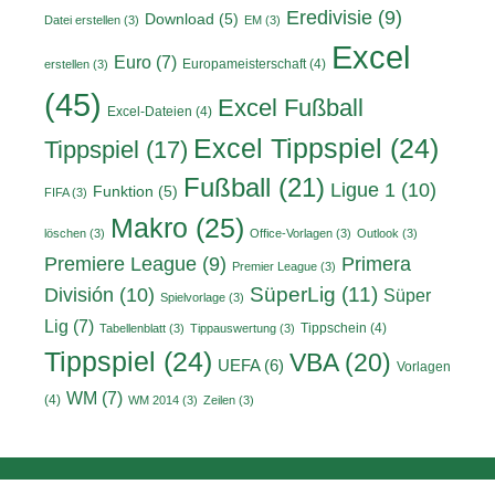
Eredivisie
(9)
Download
(5)
Datei erstellen
(3)
EM
(3)
Excel
Euro
(7)
Europameisterschaft
(4)
erstellen
(3)
(45)
Excel Fußball
Excel-Dateien
(4)
Excel Tippspiel
(24)
Tippspiel
(17)
Fußball
(21)
Ligue 1
(10)
Funktion
(5)
FIFA
(3)
Makro
(25)
löschen
(3)
Office-Vorlagen
(3)
Outlook
(3)
Primera
Premiere League
(9)
Premier League
(3)
División
(10)
SüperLig
(11)
Süper
Spielvorlage
(3)
Lig
(7)
Tippschein
(4)
Tabellenblatt
(3)
Tippauswertung
(3)
Tippspiel
(24)
VBA
(20)
UEFA
(6)
Vorlagen
WM
(7)
(4)
WM 2014
(3)
Zeilen
(3)