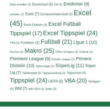
Eredivisie
(9)
Download
(5)
Datei erstellen
(3)
EM
(3)
Excel
Euro
(7)
Europameisterschaft
(4)
erstellen
(3)
(45)
Excel Fußball
Excel-Dateien
(4)
Excel Tippspiel
(24)
Tippspiel
(17)
Fußball
(21)
Ligue 1
(10)
Funktion
(5)
FIFA
(3)
Makro
(25)
löschen
(3)
Office-Vorlagen
(3)
Outlook
(3)
Primera
Premiere League
(9)
Premier League
(3)
División
(10)
SüperLig
(11)
Süper
Spielvorlage
(3)
Lig
(7)
Tippschein
(4)
Tabellenblatt
(3)
Tippauswertung
(3)
Tippspiel
(24)
VBA
(20)
UEFA
(6)
Vorlagen
WM
(7)
(4)
WM 2014
(3)
Zeilen
(3)