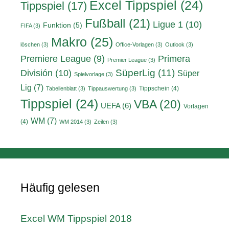
Excel Tippspiel
(24)
Tippspiel
(17)
Fußball
(21)
Ligue 1
(10)
Funktion
(5)
FIFA
(3)
Makro
(25)
löschen
(3)
Office-Vorlagen
(3)
Outlook
(3)
Primera
Premiere League
(9)
Premier League
(3)
División
(10)
SüperLig
(11)
Süper
Spielvorlage
(3)
Lig
(7)
Tippschein
(4)
Tabellenblatt
(3)
Tippauswertung
(3)
Tippspiel
(24)
VBA
(20)
UEFA
(6)
Vorlagen
WM
(7)
(4)
WM 2014
(3)
Zeilen
(3)
Häufig gelesen
Excel WM Tippspiel 2018