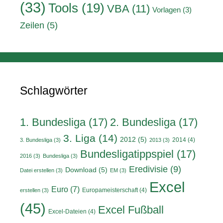
(33)
Tools
(19)
VBA
(11)
Vorlagen
(3)
Zeilen
(5)
Schlagwörter
1. Bundesliga
(17)
2. Bundesliga
(17)
3. Liga
(14)
2012
(5)
2014
(4)
3. Bundesliga
(3)
2013
(3)
Bundesligatippspiel
(17)
2016
(3)
Bundesliga
(3)
Eredivisie
(9)
Download
(5)
Datei erstellen
(3)
EM
(3)
Excel
Euro
(7)
Europameisterschaft
(4)
erstellen
(3)
(45)
Excel Fußball
Excel-Dateien
(4)