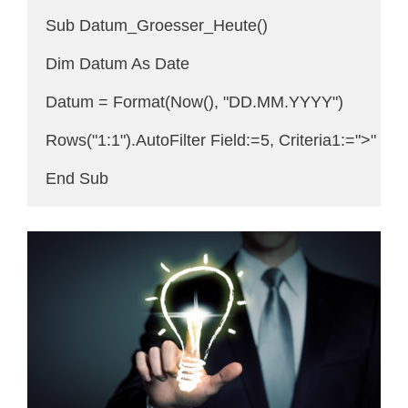
Sub Datum_Groesser_Heute()

Dim Datum As Date

Datum = Format(Now(), "DD.MM.YYYY")

Rows("1:1").AutoFilter Field:=5, Criteria1:=">" & 
End Sub