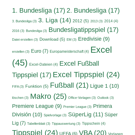
1. Bundesliga
(17)
2. Bundesliga
(17)
3. Liga
(14)
2012
(5)
2014
(4)
3. Bundesliga
(3)
2013
(3)
Bundesligatippspiel
(17)
2016
(3)
Bundesliga
(3)
Eredivisie
(9)
Download
(5)
Datei erstellen
(3)
EM
(3)
Excel
Euro
(7)
Europameisterschaft
(4)
erstellen
(3)
(45)
Excel Fußball
Excel-Dateien
(4)
Excel Tippspiel
(24)
Tippspiel
(17)
Fußball
(21)
Ligue 1
(10)
Funktion
(5)
FIFA
(3)
Makro
(25)
löschen
(3)
Office-Vorlagen
(3)
Outlook
(3)
Primera
Premiere League
(9)
Premier League
(3)
División
(10)
SüperLig
(11)
Süper
Spielvorlage
(3)
Lig
(7)
Tippschein
(4)
Tabellenblatt
(3)
Tippauswertung
(3)
Tippspiel
(24)
VBA
(20)
UEFA
(6)
Vorlagen