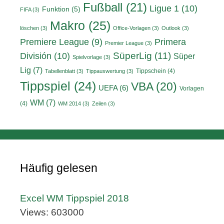
Fußball
(21)
Ligue 1
(10)
Funktion
(5)
FIFA
(3)
Makro
(25)
löschen
(3)
Office-Vorlagen
(3)
Outlook
(3)
Primera
Premiere League
(9)
Premier League
(3)
División
(10)
SüperLig
(11)
Süper
Spielvorlage
(3)
Lig
(7)
Tippschein
(4)
Tabellenblatt
(3)
Tippauswertung
(3)
Tippspiel
(24)
VBA
(20)
UEFA
(6)
Vorlagen
WM
(7)
(4)
WM 2014
(3)
Zeilen
(3)
Häufig gelesen
Excel WM Tippspiel 2018
Views: 603000