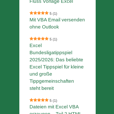
Fluss Vorlage Excel
5
(1)
Mit VBA Email versenden
ohne Outlook
5
(1)
Excel
Bundesligatippspiel
2025/2026: Das beliebte
Excel Tippspiel für kleine
und große
Tippgemeinschaften
steht bereit
5
(1)
Dateien mit Excel VBA
erzeugen – Teil 2 HTML-