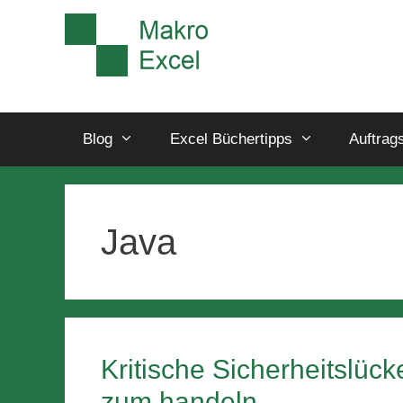
Blog
Excel Büchertipps
Auftrag
Java
Kritische Sicherheitslüc
zum handeln