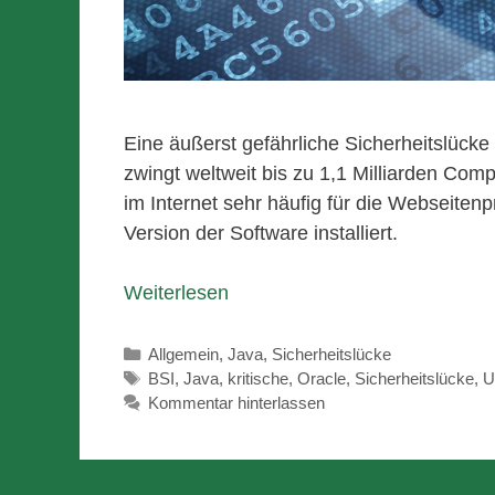
Eine äußerst gefährliche Sicherheitslück
zwingt weltweit bis zu 1,1 Milliarden Com
im Internet sehr häufig für die Webseite
Version der Software installiert.
Weiterlesen
Kategorien
Allgemein
,
Java
,
Sicherheitslücke
Schlagwörter
BSI
,
Java
,
kritische
,
Oracle
,
Sicherheitslücke
,
U
Kommentar hinterlassen