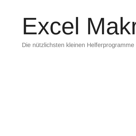
Zum
Inhalt
Excel Makr
springen
Die nützlichsten kleinen Helferprogramme 