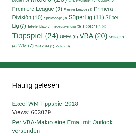
löschen
(3)
Office-Vorlagen
(3)
Outlook
(3)
Primera
Premiere League
(9)
Premier League
(3)
División
(10)
SüperLig
(11)
Süper
Spielvorlage
(3)
Lig
(7)
Tippschein
(4)
Tabellenblatt
(3)
Tippauswertung
(3)
Tippspiel
(24)
VBA
(20)
UEFA
(6)
Vorlagen
WM
(7)
(4)
WM 2014
(3)
Zeilen
(3)
Häufig gelesen
Excel WM Tippspiel 2018
Views: 603029
Per VBA-Makro eine Email mit Outlook
versenden