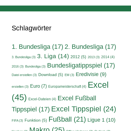
Schlagwörter
1. Bundesliga
(17)
2. Bundesliga
(17)
3. Liga
(14)
2012
(5)
2014
(4)
3. Bundesliga
(3)
2013
(3)
Bundesligatippspiel
(17)
2016
(3)
Bundesliga
(3)
Eredivisie
(9)
Download
(5)
Datei erstellen
(3)
EM
(3)
Excel
Euro
(7)
Europameisterschaft
(4)
erstellen
(3)
(45)
Excel Fußball
Excel-Dateien
(4)
Excel Tippspiel
(24)
Tippspiel
(17)
Fußball
(21)
Ligue 1
(10)
Funktion
(5)
FIFA
(3)
Makro
(25)