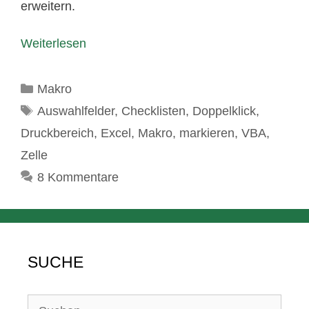
erweitern.
Weiterlesen
Kategorien
Makro
Schlagwörter
Auswahlfelder
,
Checklisten
,
Doppelklick
,
Druckbereich
,
Excel
,
Makro
,
markieren
,
VBA
,
Zelle
8 Kommentare
SUCHE
Suchen