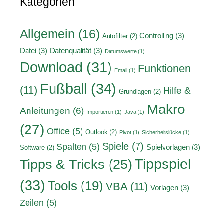
Kategorien
Allgemein
(16)
Controlling
(3)
Autofilter
(2)
Datei
(3)
Datenqualität
(3)
Datumswerte
(1)
Download
(31)
Funktionen
Email
(1)
Fußball
(34)
(11)
Hilfe &
Grundlagen
(2)
Makro
Anleitungen
(6)
Importieren
(1)
Java
(1)
(27)
Office
(5)
Outlook
(2)
Pivot
(1)
Sicherheitslücke
(1)
Spiele
(7)
Spalten
(5)
Spielvorlagen
(3)
Software
(2)
Tippspiel
Tipps & Tricks
(25)
(33)
Tools
(19)
VBA
(11)
Vorlagen
(3)
Zeilen
(5)