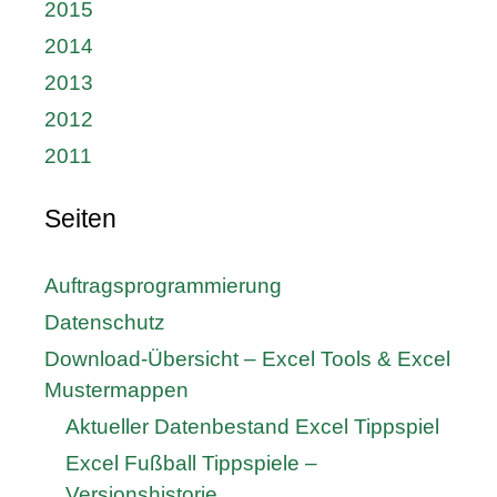
2015
2014
2013
2012
2011
Seiten
Auftragsprogrammierung
Datenschutz
Download-Übersicht – Excel Tools & Excel
Mustermappen
Aktueller Datenbestand Excel Tippspiel
Excel Fußball Tippspiele –
Versionshistorie