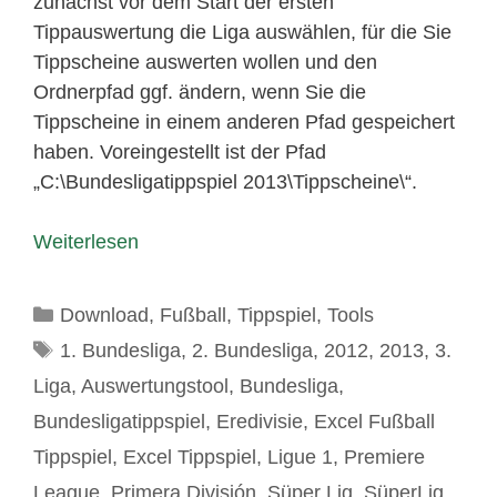
zunächst vor dem Start der ersten
Tippauswertung die Liga auswählen, für die Sie
Tippscheine auswerten wollen und den
Ordnerpfad ggf. ändern, wenn Sie die
Tippscheine in einem anderen Pfad gespeichert
haben. Voreingestellt ist der Pfad
„C:\Bundesligatippspiel 2013\Tippscheine\“.
Weiterlesen
Kategorien
Download
,
Fußball
,
Tippspiel
,
Tools
Schlagwörter
1. Bundesliga
,
2. Bundesliga
,
2012
,
2013
,
3.
Liga
,
Auswertungstool
,
Bundesliga
,
Bundesligatippspiel
,
Eredivisie
,
Excel Fußball
Tippspiel
,
Excel Tippspiel
,
Ligue 1
,
Premiere
League
,
Primera División
,
Süper Lig
,
SüperLig
,