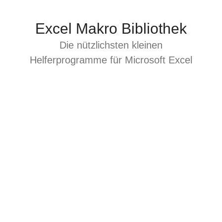
Zum
Inhalt
Excel Makro Bibliothek
springen
Die nützlichsten kleinen
Helferprogramme für Microsoft Excel