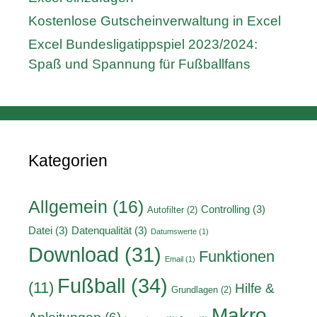
Kostenlose Gutscheinverwaltung in Excel
Excel Bundesligatippspiel 2023/2024:
Spaß und Spannung für Fußballfans
Kategorien
Allgemein
(16)
Controlling
(3)
Autofilter
(2)
Datei
(3)
Datenqualität
(3)
Datumswerte
(1)
Download
(31)
Funktionen
Email
(1)
Fußball
(34)
(11)
Hilfe &
Grundlagen
(2)
Makro