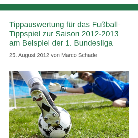
Tippauswertung für das Fußball-
Tippspiel zur Saison 2012-2013
am Beispiel der 1. Bundesliga
25. August 2012
von
Marco Schade