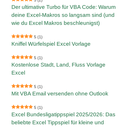
Der ultimative Turbo für VBA Code: Warum
deine Excel-Makros so langsam sind (und
wie du Excel Makros beschleunigst)
5
(1)
Kniffel Würfelspiel Excel Vorlage
5
(1)
Kostenlose Stadt, Land, Fluss Vorlage
Excel
5
(1)
Mit VBA Email versenden ohne Outlook
5
(1)
Excel Bundesligatippspiel 2025/2026: Das
beliebte Excel Tippspiel für kleine und