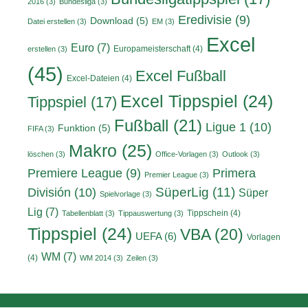
2016
(3)
Bundesliga
(3)
Eredivisie
(9)
Download
(5)
Datei erstellen
(3)
EM
(3)
Excel
Euro
(7)
Europameisterschaft
(4)
erstellen
(3)
(45)
Excel Fußball
Excel-Dateien
(4)
Excel Tippspiel
(24)
Tippspiel
(17)
Fußball
(21)
Ligue 1
(10)
Funktion
(5)
FIFA
(3)
Makro
(25)
löschen
(3)
Office-Vorlagen
(3)
Outlook
(3)
Primera
Premiere League
(9)
Premier League
(3)
División
(10)
SüperLig
(11)
Süper
Spielvorlage
(3)
Lig
(7)
Tippschein
(4)
Tabellenblatt
(3)
Tippauswertung
(3)
Tippspiel
(24)
VBA
(20)
UEFA
(6)
Vorlagen
WM
(7)
(4)
WM 2014
(3)
Zeilen
(3)