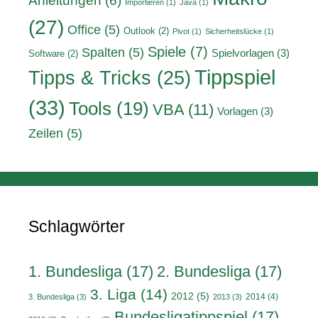
Anleitungen
(6)
Importieren
(1)
Java
(1)
(27)
Office
(5)
Outlook
(2)
Pivot
(1)
Sicherheitslücke
(1)
Spiele
(7)
Spalten
(5)
Spielvorlagen
(3)
Software
(2)
Tippspiel
Tipps & Tricks
(25)
(33)
Tools
(19)
VBA
(11)
Vorlagen
(3)
Zeilen
(5)
Schlagwörter
1. Bundesliga
(17)
2. Bundesliga
(17)
3. Liga
(14)
2012
(5)
2014
(4)
3. Bundesliga
(3)
2013
(3)
Bundesligatippspiel
(17)