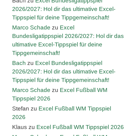
Bach
zu
Excel Bundesligatippspiel
2026/2027: Hol dir das ultimative Excel-
Tippspiel für deine Tippgemeinschaft!
Marco Schade
zu
Excel
Bundesligatippspiel 2026/2027: Hol dir das
ultimative Excel-Tippspiel für deine
Tippgemeinschaft!
Bach
zu
Excel Bundesligatippspiel
2026/2027: Hol dir das ultimative Excel-
Tippspiel für deine Tippgemeinschaft!
Marco Schade
zu
Excel Fußball WM
Tippspiel 2026
Stefan
zu
Excel Fußball WM Tippspiel
2026
Klaus
zu
Excel Fußball WM Tippspiel 2026