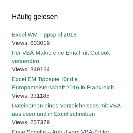
Häufig gelesen
Excel WM Tippspiel 2018
Views: 603019
Per VBA-Makro eine Email mit Outlook
versenden
Views: 349164
Excel EM Tippspiel für die
Europameisterschaft 2016 in Frankreich
Views: 331185
Dateinamen eines Verzeichnisses mit VBA
auslesen und in Excel schreiben
Views: 257379
Erste Schritte – Aufruf vom VBA-Editor