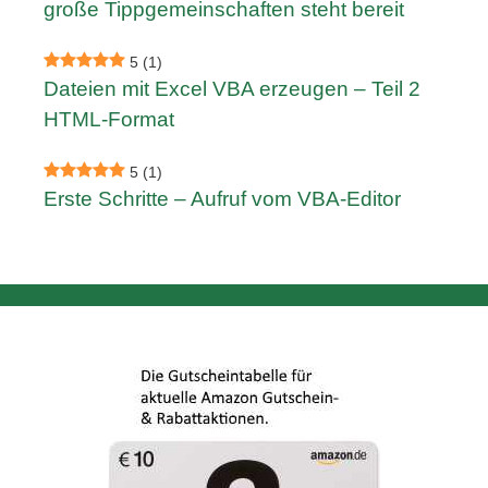
große Tippgemeinschaften steht bereit
5
(1)
Dateien mit Excel VBA erzeugen – Teil 2
HTML-Format
5
(1)
Erste Schritte – Aufruf vom VBA-Editor