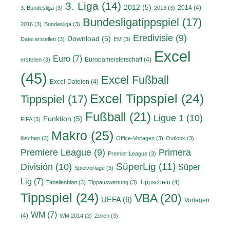
3. Liga
(14)
2012
(5)
2014
(4)
3. Bundesliga
(3)
2013
(3)
Bundesligatippspiel
(17)
2016
(3)
Bundesliga
(3)
Eredivisie
(9)
Download
(5)
Datei erstellen
(3)
EM
(3)
Excel
Euro
(7)
Europameisterschaft
(4)
erstellen
(3)
(45)
Excel Fußball
Excel-Dateien
(4)
Excel Tippspiel
(24)
Tippspiel
(17)
Fußball
(21)
Ligue 1
(10)
Funktion
(5)
FIFA
(3)
Makro
(25)
löschen
(3)
Office-Vorlagen
(3)
Outlook
(3)
Primera
Premiere League
(9)
Premier League
(3)
División
(10)
SüperLig
(11)
Süper
Spielvorlage
(3)
Lig
(7)
Tippschein
(4)
Tabellenblatt
(3)
Tippauswertung
(3)
Tippspiel
(24)
VBA
(20)
UEFA
(6)
Vorlagen
WM
(7)
(4)
WM 2014
(3)
Zeilen
(3)