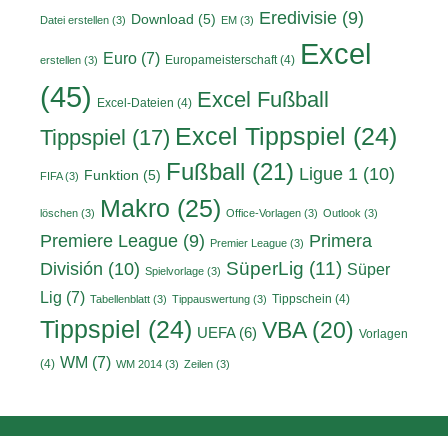
Eredivisie
(9)
Download
(5)
Datei erstellen
(3)
EM
(3)
Excel
Euro
(7)
Europameisterschaft
(4)
erstellen
(3)
(45)
Excel Fußball
Excel-Dateien
(4)
Excel Tippspiel
(24)
Tippspiel
(17)
Fußball
(21)
Ligue 1
(10)
Funktion
(5)
FIFA
(3)
Makro
(25)
löschen
(3)
Office-Vorlagen
(3)
Outlook
(3)
Primera
Premiere League
(9)
Premier League
(3)
División
(10)
SüperLig
(11)
Süper
Spielvorlage
(3)
Lig
(7)
Tippschein
(4)
Tabellenblatt
(3)
Tippauswertung
(3)
Tippspiel
(24)
VBA
(20)
UEFA
(6)
Vorlagen
WM
(7)
(4)
WM 2014
(3)
Zeilen
(3)