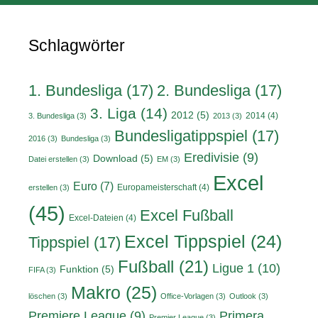
Schlagwörter
1. Bundesliga
(17)
2. Bundesliga
(17)
3. Liga
(14)
2012
(5)
2014
(4)
3. Bundesliga
(3)
2013
(3)
Bundesligatippspiel
(17)
2016
(3)
Bundesliga
(3)
Eredivisie
(9)
Download
(5)
Datei erstellen
(3)
EM
(3)
Excel
Euro
(7)
Europameisterschaft
(4)
erstellen
(3)
(45)
Excel Fußball
Excel-Dateien
(4)
Excel Tippspiel
(24)
Tippspiel
(17)
Fußball
(21)
Ligue 1
(10)
Funktion
(5)
FIFA
(3)
Makro
(25)
löschen
(3)
Office-Vorlagen
(3)
Outlook
(3)
Primera
Premiere League
(9)
Premier League
(3)