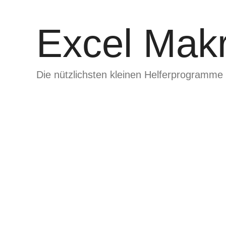
Zum
Inhalt
Excel Makr
springen
Die nützlichsten kleinen Helferprogramme 