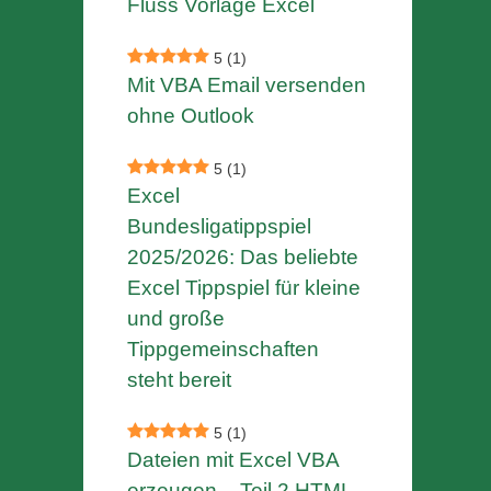
Fluss Vorlage Excel
5
(1)
Mit VBA Email versenden
ohne Outlook
5
(1)
Excel
Bundesligatippspiel
2025/2026: Das beliebte
Excel Tippspiel für kleine
und große
Tippgemeinschaften
steht bereit
5
(1)
Dateien mit Excel VBA
erzeugen – Teil 2 HTML-