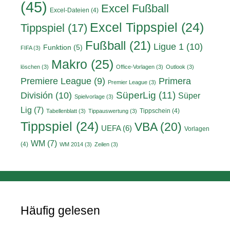
(45)
Excel Fußball
Excel-Dateien
(4)
Excel Tippspiel
(24)
Tippspiel
(17)
Fußball
(21)
Ligue 1
(10)
Funktion
(5)
FIFA
(3)
Makro
(25)
löschen
(3)
Office-Vorlagen
(3)
Outlook
(3)
Primera
Premiere League
(9)
Premier League
(3)
División
(10)
SüperLig
(11)
Süper
Spielvorlage
(3)
Lig
(7)
Tippschein
(4)
Tabellenblatt
(3)
Tippauswertung
(3)
Tippspiel
(24)
VBA
(20)
UEFA
(6)
Vorlagen
WM
(7)
(4)
WM 2014
(3)
Zeilen
(3)
Häufig gelesen